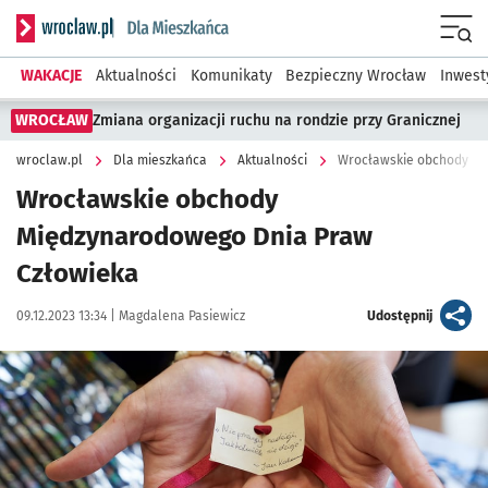
Serwis informacyjny wroclaw.pl podserwis: Dla mieszkańca
Menu
WAKACJE
Aktualności
Komunikaty
Bezpieczny Wrocław
Inwest
WROCŁAW
Zmiana organizacji ruchu na rondzie przy Granicznej
wroclaw.pl
Dla mieszkańca
Aktualności
Wrocławskie obchody Mi
Wrocławskie obchody
Międzynarodowego Dnia Praw
Człowieka
Data publikacji:
Autor:
artykuł
09.12.2023 13:34 |
Magdalena Pasiewicz
Udostępnij
Kliknij, aby powiększyć