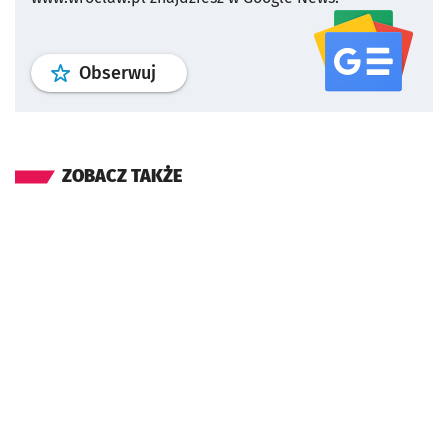
profil
google news
serwisu wroclaw
Obserwuj
ZOBACZ TAKŻE