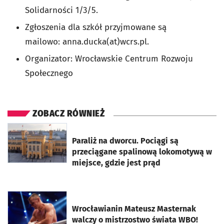
Solidarności 1/3/5.
Zgłoszenia dla szkół przyjmowane są
mailowo: anna.ducka(at)wcrs.pl.
Organizator: Wrocławskie Centrum Rozwoju
Społecznego
ZOBACZ RÓWNIEŻ
otworzy się w nowej karcie
Paraliż na dworcu. Pociągi są
przeciągane spalinową lokomotywą w
miejsce, gdzie jest prąd
otworzy się w nowej karcie
Wrocławianin Mateusz Masternak
walczy o mistrzostwo świata WBO!