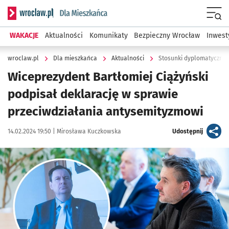
Serwis informacyjny wroclaw.pl podserwis: Dla mieszkańca
Menu
WAKACJE
Aktualności
Komunikaty
Bezpieczny Wrocław
Inwest
wroclaw.pl
Dla mieszkańca
Aktualności
Stosunki dyplomatyczne 
Wiceprezydent Bartłomiej Ciążyński
podpisał deklarację w sprawie
przeciwdziałania antysemityzmowi
Data publikacji:
Autor:
artykuł
14.02.2024 19:50 |
Mirosława Kuczkowska
Udostępnij
Kliknij, aby powiększyć