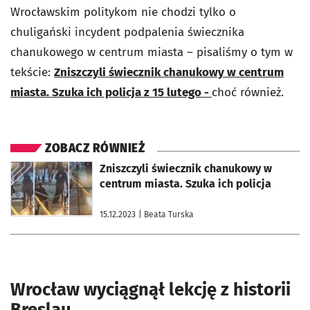
Wrocławskim politykom nie chodzi tylko o
chuligański incydent podpalenia świecznika
chanukowego w centrum miasta – pisaliśmy o tym w
tekście:
Zniszczyli świecznik chanukowy w centrum
miasta. Szuka ich policja z 15 lutego -
choć również.
ZOBACZ RÓWNIEŻ
otworzy się w nowej karcie
Zniszczyli świecznik chanukowy w
centrum miasta. Szuka ich policja
15.12.2023
| Beata Turska
Wrocław wyciągnął lekcję z historii
Breslau