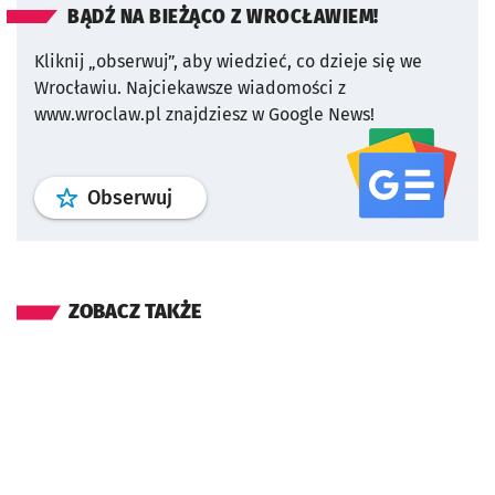
BĄDŹ NA BIEŻĄCO Z WROCŁAWIEM!
Kliknij „obserwuj”, aby wiedzieć, co dzieje się we
Wrocławiu.
Najciekawsze wiadomości z
www.wroclaw.pl znajdziesz w Google News!
profil
google news
serwisu wroclaw
Obserwuj
ZOBACZ TAKŻE