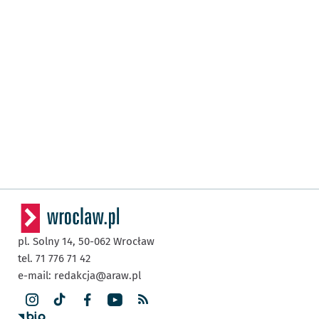
pl. Solny 14,
50-062
Wrocław
tel. 71 776 71 42
e-mail:
redakcja@araw.pl