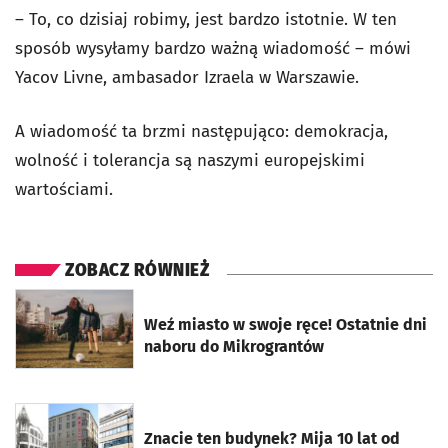
– To, co dzisiaj robimy, jest bardzo istotnie. W ten
sposób wysyłamy bardzo ważną wiadomość – mówi
Yacov Livne, ambasador Izraela w Warszawie.
A wiadomość ta brzmi następująco: demokracja,
wolność i tolerancja są naszymi europejskimi
wartościami.
ZOBACZ RÓWNIEŻ
otworzy się w nowej karcie
Weź miasto w swoje ręce! Ostatnie dni
naboru do Mikrograntów
otworzy się w nowej karcie
Znacie ten budynek? Mija 10 lat od