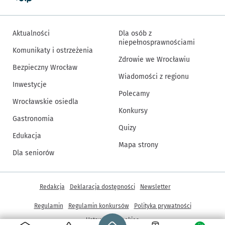
Aktualności
Dla osób z
niepełnosprawnościami
Komunikaty i ostrzeżenia
Zdrowie we Wrocławiu
Bezpieczny Wrocław
Wiadomości z regionu
Inwestycje
Polecamy
Wrocławskie osiedla
Konkursy
Gastronomia
Quizy
Edukacja
Mapa strony
Dla seniorów
Inne informacje
Redakcja
Deklaracja dostępności
Newsletter
Regulamin
Regulamin konkursów
Polityka prywatności
Strona główna - wroclaw.pl
Ustawienia cookies