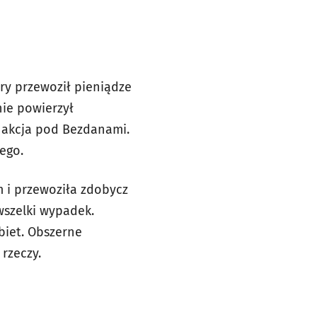
óry przewoził pieniądze
nie powierzył
ko akcja pod Bezdanami.
ego.
 i przewoziła zdobycz
wszelki wypadek.
biet. Obszerne
 rzeczy.