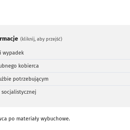
ormacje
(kliknij, aby przejść)
ki wypadek
ubnego kobierca
użbie potrzebującym
i socjalistycznej
wca po materiały wybuchowe.