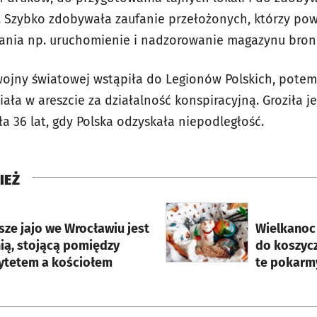
). Szybko zdobywała zaufanie przełożonych, którzy powi
ania np. uruchomienie i nadzorowanie magazynu bron
ojny światowej wstąpiła do Legionów Polskich, potem 
ała w areszcie za działalność konspiracyjną. Groziła je
a 36 lat, gdy Polska odzyskała niepodległość.
IEŻ
rcie
otworzy się w nowej karci
ze jajo we Wrocławiu jest
Wielkanoc 
ią, stojącą pomiędzy
do koszycz
ytetem a kościołem
te pokarm