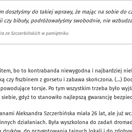
m doszłyśmy do takiej wprawy, że mając na sobie do c
i czy bibuły, podróżowałyśmy swobodnie, nie wzbudza
ra ze Szczerbińskich w pamiętniku
item, bo to kontrabanda niewygodna i najbardziej nieb
ilką czy fiszbinem z gorsetu i zabawa skończona. (…) D
powodujące torsje. Po tym wszystkim trzeba było wyjś
 siebie, gdyż to stanowiło najlepszą gwarancję bezpie
nami Aleksandra Szczerbińska miała 26 lat, ale już wc
innych działaniach. Była wyszkolona do zadań dromade
h druków, do przygotowania tajnych lokali i do zdoby