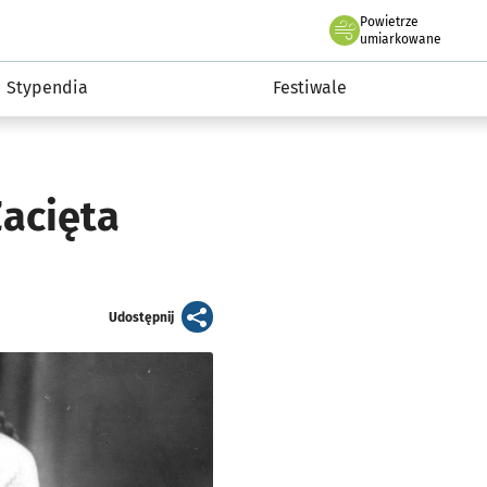
Powietrze
we Wrocławiu
Kultura
umiarkowane
Stypendia
Festiwale
Zacięta
artykuł
Udostępnij