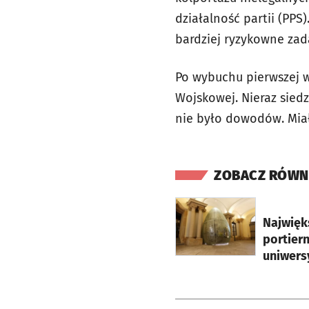
działalność partii (PPS
bardziej ryzykowne zad
Po wybuchu pierwszej w
Wojskowej. Nieraz siedzi
nie było dowodów. Miał
ZOBACZ RÓWN
otworzy się w nowej ka
Najwięks
portiern
uniwers