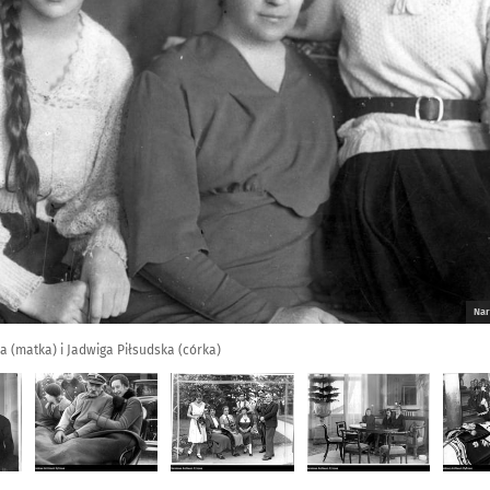
Nar
a (matka) i Jadwiga Piłsudska (córka)