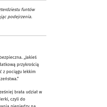
zterdziestu funtów
jąc podejrzenia.
ezpieczna. „Jakieś
odatkową przykrością
ć z pociągu lekkim
czeństwa.”
ześniej brała udział w
rki, czyli do
wania pieniędzy na