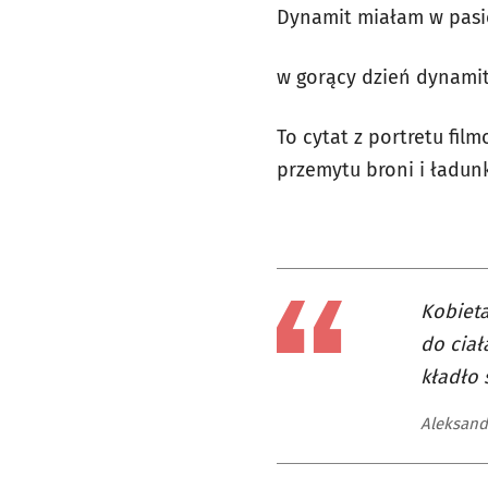
Dynamit miałam w pasie
w gorący dzień dynamit 
To cytat z portretu fil
przemytu broni i ładun
Kobieta
do ciał
kładło 
Aleksand