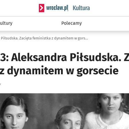
Serwis informacyjny wroclaw.pl podserwis: 
ultury
Polecamy
Patroni 2023: Aleksandra Piłsudska. Zacięta feministka z dynamitem w gorsecie
3: Aleksandra Piłsudska. 
 z dynamitem w gorsecie
y
ię