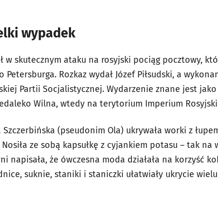
elki wypadek
ał w skutecznym ataku na rosyjski pociąg pocztowy, kt
o Petersburga. Rozkaz wydał Józef Piłsudski, a wykona
skiej Partii Socjalistycznej. Wydarzenie znane jest ja
iedaleko Wilna, wtedy na terytorium Imperium Rosyjski
 Szczerbińska (pseudonim Ola) ukrywała worki z łupem
 Nosiła ze sobą kapsułkę z cyjankiem potasu – tak na 
ni napisała, że ówczesna moda działała na korzyść ko
nice, suknie, staniki i staniczki ułatwiały ukrycie wielu