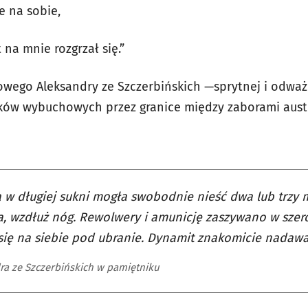
 na sobie,
na mnie rozgrzał się.”
mowego Aleksandry ze Szczerbińskich —sprytnej i odważn
ków wybuchowych przez granice między zaborami austri
 w długiej sukni mogła swobodnie nieść dwa lub trzy 
a, wzdłuż nóg. Rewolwery i amunicję zaszywano w szero
się na siebie pod ubranie. Dynamit znakomicie nadawał
ra ze Szczerbińskich w pamiętniku