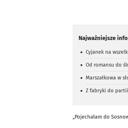
Najważniejsze inf
Cyjanek na wszel
Od romansu do śl
Marszałkowa w sł
Z fabryki do parti
„Pojechałam do Sosno