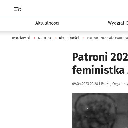
Menu główne portalu wroclaw.pl
Aktualności
Wydział K
wroclaw.pl
Kultura
Aktualności
Patroni 202
feministka
Data publikacji:
Autor:
09.04.2023 20:28 |
Błażej Organist
Kliknij, aby zobaczyć galer