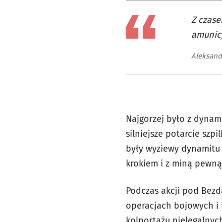
Z czase
amunicj
Aleksand
Najgorzej było z dynam
silniejsze potarcie szp
były wyziewy dynamitu 
krokiem i z miną pewną
Podczas akcji pod Bezda
operacjach bojowych i 
kolportażu nielegalnyc