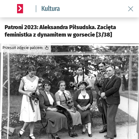
Wróć 
Serwis informacyjny wroclaw.pl podserwis: Kultura
Patroni 2023: Aleksandra Piłsudska. Zacięta
feministka z dynamitem w gorsecie [3/38]
Przesuń zdjęcie palcem