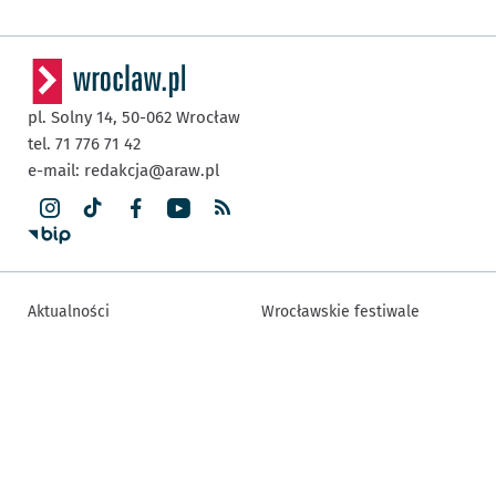
pl. Solny 14,
50-062
Wrocław
tel. 71 776 71 42
e-mail:
redakcja@araw.pl
Aktualności
Wrocławskie festiwale
Wydział Kultury
Koncerty
Polecamy
Mapa strony
Stypendia artystyczne
Inne informacje