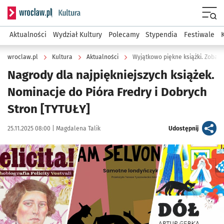
Serwis informacyjny wroclaw.pl podserwis: Kultura
Menu
Aktualności
Wydział Kultury
Polecamy
Stypendia
Festiwale
wroclaw.pl
Kultura
Aktualności
Wyjątkowo piękne książki. Zoba
Nagrody dla najpiękniejszych książek.
Nominacje do Pióra Fredry i Dobrych
Stron [TYTUŁY]
Data publikacji:
Autor:
artykuł
25.11.2025 08:00 |
Magdalena Talik
Udostępnij
Kliknij, aby powiększyć