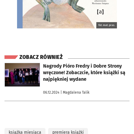
fot. mat. pras.
ZOBACZ RÓWNIEŻ
otworzy się w nowej karcie
Nagrody Pióro Fredry i Dobre Strony
wręczone! Zobaczcie, które książki są
najpiękniej wydane
06.12.2024
| Magdalena Talik
książka miesiąca
premiera książki