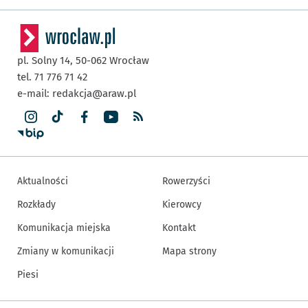
pl. Solny 14,
50-062
Wrocław
tel. 71 776 71 42
e-mail:
redakcja@araw.pl
Aktualności
Rowerzyści
Rozkłady
Kierowcy
Komunikacja miejska
Kontakt
Zmiany w komunikacji
Mapa strony
Piesi