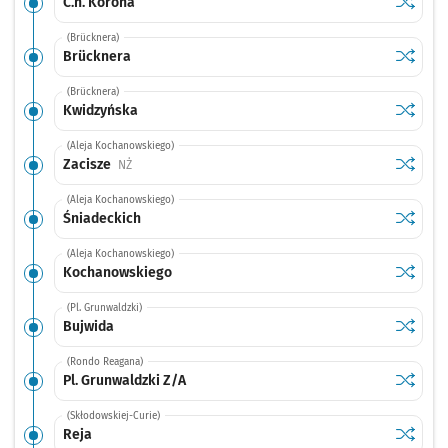
Sprawdź
przysta
C.h. Korona
(Brücknera)
Sprawdź
przysta
Brücknera
(Brücknera)
Sprawdź
przysta
Kwidzyńska
(Aleja Kochanowskiego)
Sprawdź
przysta
Zacisze
Przystanek na życzenie
NŻ
(Aleja Kochanowskiego)
Sprawdź
przysta
Śniadeckich
(Aleja Kochanowskiego)
Sprawdź
przysta
Kochanowskiego
(Pl. Grunwaldzki)
Sprawdź
przysta
Bujwida
(Rondo Reagana)
Sprawdź
przystan
Pl. Grunwaldzki Z/A
(Skłodowskiej-Curie)
Sprawdź
przysta
Reja