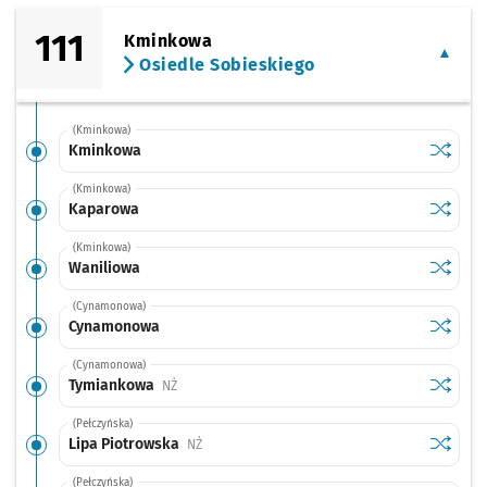
111
Kminkowa
Osiedle Sobieskiego
(Kminkowa)
Sprawdź
przysta
Kminkowa
(Kminkowa)
Sprawdź
przysta
Kaparowa
(Kminkowa)
Sprawdź
przysta
Waniliowa
(Cynamonowa)
Sprawdź
przysta
Cynamonowa
(Cynamonowa)
Sprawdź
przysta
Tymiankowa
Przystanek na życzenie
NŻ
(Pełczyńska)
Sprawdź
przysta
Lipa Piotrowska
Przystanek na życzenie
NŻ
(Pełczyńska)