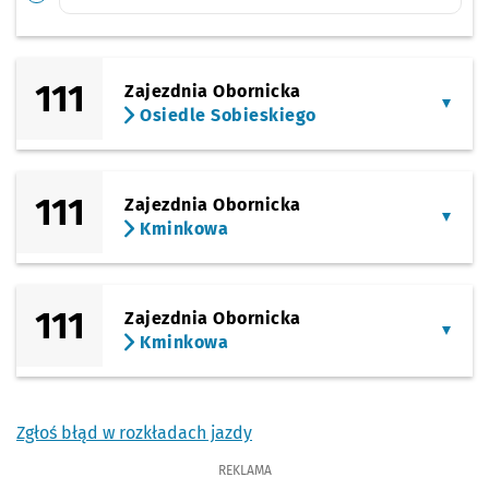
111
Zajezdnia Obornicka
Osiedle Sobieskiego
111
Zajezdnia Obornicka
Kminkowa
111
Zajezdnia Obornicka
Kminkowa
Zgłoś błąd w rozkładach jazdy
REKLAMA