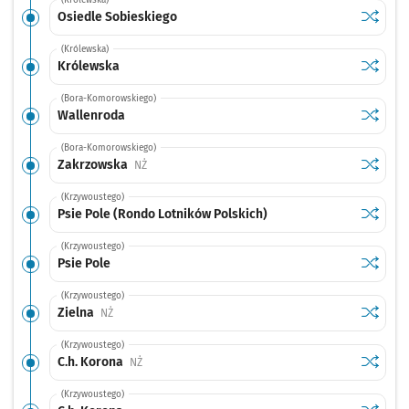
(Królewska)
Sprawdź
przysta
Osiedle Sobieskiego
(Królewska)
Sprawdź
przysta
Królewska
(Bora-Komorowskiego)
Sprawdź
przysta
Wallenroda
(Bora-Komorowskiego)
Sprawdź
przysta
Zakrzowska
Przystanek na życzenie
NŻ
(Krzywoustego)
Sprawdź
przystan
Psie Pole (Rondo Lotników Polskich)
(Krzywoustego)
Sprawdź
przystan
Psie Pole
(Krzywoustego)
Sprawdź
przysta
Zielna
Przystanek na życzenie
NŻ
(Krzywoustego)
Sprawdź
przysta
C.h. Korona
Przystanek na życzenie
NŻ
(Krzywoustego)