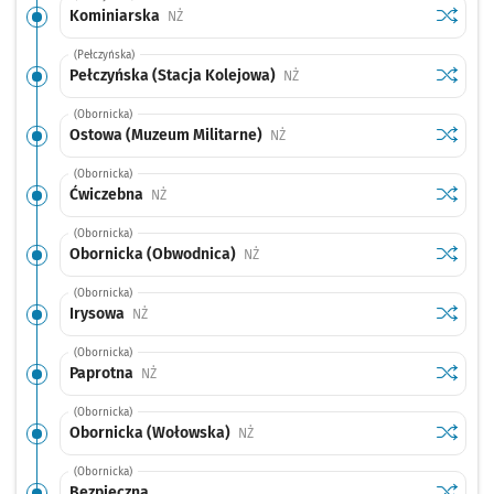
Sprawdź
przysta
Kominiarska
Przystanek na życzenie
NŻ
(Pełczyńska)
Sprawdź
przysta
Pełczyńska (Stacja Kolejowa)
Przystanek na życzenie
NŻ
(Obornicka)
Sprawdź
przysta
Ostowa (Muzeum Militarne)
Przystanek na życzenie
NŻ
(Obornicka)
Sprawdź
przysta
Ćwiczebna
Przystanek na życzenie
NŻ
(Obornicka)
Sprawdź
przysta
Obornicka (Obwodnica)
Przystanek na życzenie
NŻ
(Obornicka)
Sprawdź
przysta
Irysowa
Przystanek na życzenie
NŻ
(Obornicka)
Sprawdź
przysta
Paprotna
Przystanek na życzenie
NŻ
(Obornicka)
Sprawdź
przysta
Obornicka (Wołowska)
Przystanek na życzenie
NŻ
(Obornicka)
Sprawdź
przysta
Bezpieczna