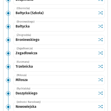
(Obornicka)
Sprawdź
przysta
Bałtycka (Szkoła)
(Broniewskiego)
Sprawdź
przysta
Bałtycka
(Żmigrodzka)
Sprawdź
przysta
Broniewskiego
(Zegadłowicza)
Sprawdź
przysta
Zegadłowicza
(Kurzmana)
Sprawdź
przysta
Trzebnicka
(Miłosza)
Sprawdź
przysta
Miłosza
(Rychtalska)
Sprawdź
przysta
Daszyńskiego
(Jedności Narodowej)
Sprawdź
przysta
Nowowiejska