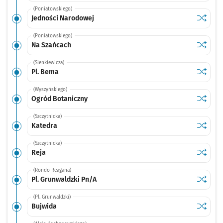
(Poniatowskiego)
Sprawdź
przysta
Jedności Narodowej
(Poniatowskiego)
Sprawdź
przysta
Na Szańcach
(Sienkiewicza)
Sprawdź
przysta
Pl. Bema
(Wyszyńskiego)
Sprawdź
przysta
Ogród Botaniczny
(Szczytnicka)
Sprawdź
przysta
Katedra
(Szczytnicka)
Sprawdź
przysta
Reja
(Rondo Reagana)
Sprawdź
przystan
Pl. Grunwaldzki Pn/A
(Pl. Grunwaldzki)
Sprawdź
przysta
Bujwida