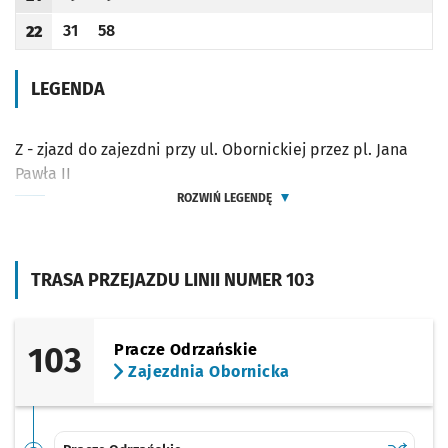
Odjazd
minut po godzinie 21
Odjazd
minut po godzinie 21
Godzina odjazdu
31
58
22
Odjazd
minut po godzinie 22
Odjazd
minut po godzinie 22
Godzina odjazdu
LEGENDA
Z - zjazd do zajezdni przy ul. Obornickiej przez pl. Jana
Pawła II
ROZWIŃ LEGENDĘ
TRASA PRZEJAZDU LINII NUMER 103
103
Pracze Odrzańskie
Zajezdnia Obornicka