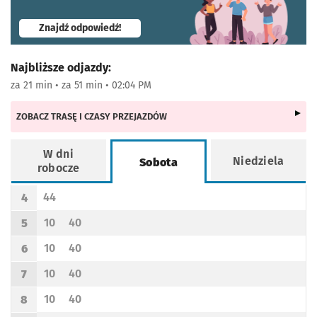
- otworzy się w nowej karcie
Znajdź odpowiedź!
Najbliższe odjazdy:
za 21 min • za 51 min • 02:04 PM
ZOBACZ TRASĘ I CZASY PRZEJAZDÓW
W dni
Niedziela
Sobota
robocze
Rozkład jazdy -
Sobota
44
4
Odjazd
minut po godzinie 4
Godzina odjazdu
10
40
5
Odjazd
minut po godzinie 5
Odjazd
minut po godzinie 5
Godzina odjazdu
10
40
6
Odjazd
minut po godzinie 6
Odjazd
minut po godzinie 6
Godzina odjazdu
10
40
7
Odjazd
minut po godzinie 7
Odjazd
minut po godzinie 7
Godzina odjazdu
10
40
8
Odjazd
minut po godzinie 8
Odjazd
minut po godzinie 8
Godzina odjazdu