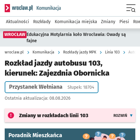
Serwis informacyjny wroclaw.pl podserwis: Komunikacja
Menu
Aktualności
Rozkłady
Komunikacja miejska
Zmiany
Piesi
Row
WROCŁAW
Edukacyjna Motylarnia koło Wrocławia: Owady są
fajne
wroclaw.pl
Komunikacja
Rozkłady jazdy MPK
Linia 103
Autobu
Rozkład jazdy autobusu 103,
kierunek: Zajezdnia Obornicka
Przystanek Wełniana
Słupek: 18704
Ostatnia aktualizacja:
08.08.2026
Zmiany w rozkładach
linii 103
ROZWIŃ
Poradnik Mieszkańca