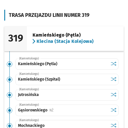
TRASA PRZEJAZDU LINII NUMER 319
319
Kamieńskiego (Pętla)
Klecina (Stacja Kolejowa)
(Kamieńskiego)
Sprawdź p
Kamieńsk
Kamieńskiego (Pętla)
(Kamieńskiego)
Sprawdź p
Kamieński
Kamieńskiego (Szpital)
(Kamieńskiego)
Sprawdź p
Jutrosińs
Jutrosińska
(Kamieńskiego)
Sprawdź p
Gąsiorow
Gąsiorowskiego
Przystanek na życzenie
NŻ
(Kamieńskiego)
Sprawdź p
Mochnac
Mochnackiego