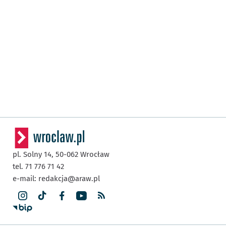
pl. Solny 14,
50-062
Wrocław
tel. 71 776 71 42
e-mail:
redakcja@araw.pl