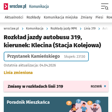
Serwis informacyjny wroclaw.pl podserwis: Komunikacja
Menu
Aktualności
Rozkłady
Komunikacja miejska
Zmiany
Piesi
Row
wroclaw.pl
Komunikacja
Rozkłady jazdy MPK
Linia 319
Autobu
Rozkład jazdy autobusu 319,
kierunek: Klecina (Stacja Kolejowa)
Przystanek Kamieńskiego
Słupek: 23130
Ostatnia aktualizacja:
04.04.2026
Linia zmieniona
Zmiany w rozkładach
linii 319
ROZWIŃ
Poradnik Mieszkańca