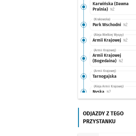
Karwińska (Dawna
Pralnia)
Przystanek n
NŻ
(Krakowska)
Park Wschodni
Przys
NŻ
(Aleja Wielkiej Wyspy)
Armii Krajowej
Przys
NŻ
(Armii Krajowej)
Armii Krajowej
(Bogedaina)
Przysta
NŻ
(Armii Krajowej)
Tarnogajska
(Aleja Armii Krajowej)
Nyska
Przystanek na 
NŻ
(Bardzka)
Bardzka
ODJAZDY Z TEGO
(Kamienna)
PRZYSTANKU
Kamienna
(Kamienna)