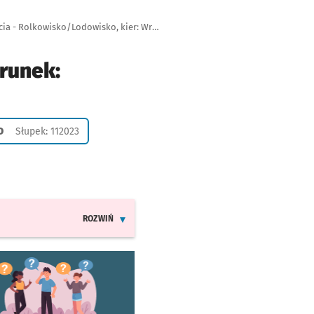
Autobus 134, przystanek Park Tysiąclecia - Rolkowisko/Lodowisko, kier: Wrocław Nowy Dwór (P+R)
runek:
o
Słupek: 112023
ROZWIŃ
INFORMACJE O ZMIANACH W ROZKŁADACH JAZDY LINI
worzy się w nowej karcie