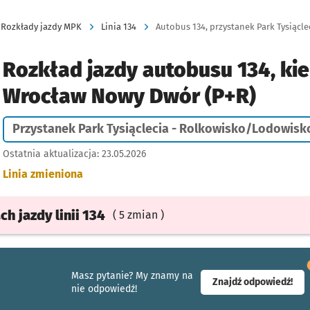
Rozkłady jazdy MPK
Linia 134
Rozkład jazdy autobusu 134, kie
Wrocław Nowy Dwór (P+R)
Przystanek Park Tysiąclecia - Rolkowisko/Lodowisk
Ostatnia aktualizacja:
23.05.2026
Linia zmieniona
ach
jazdy
linii 134
( 5 zmian )
Masz pytanie? My znamy na
- ot
Znajdź odpowiedź!
nie odpowiedź!