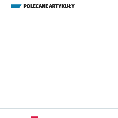
Strzegomska (Krzyżów
POLECANE ARTYKUŁY
(TAT)
Rogowska (P+R)
(TAT)
Rogowska (Ogrody
Działkowe)
(TAT)
Budziszyńska
(TAT)
Zemska
(TAT)
Park Tysiąclecia -
Rolkowisko/Lodowisk
(Rogowska)
Wrocław Nowy Dwór
(P+R)