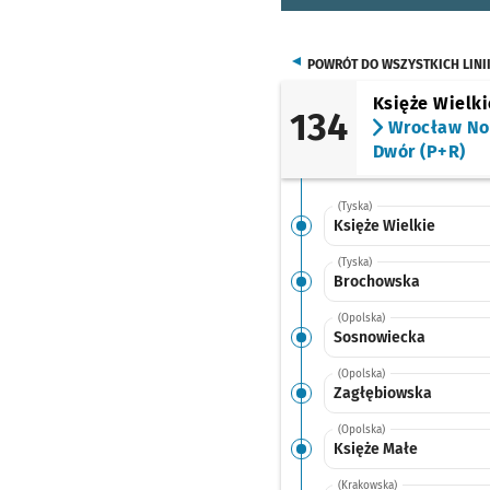
POWRÓT DO WSZYSTKICH LINI
Księże Wielki
134
Wrocław N
Dwór (P+R)
(Tyska)
Księże Wielkie
(Tyska)
Brochowska
(Opolska)
Sosnowiecka
(Opolska)
Zagłębiowska
(Opolska)
Księże Małe
(Krakowska)