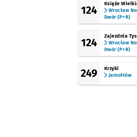
Wapienna
Przystanek
NŻ
Księże Wielki
124
Wrocław N
(Kamienna)
Dwór (P+R)
Borowska (Aquapark)
(Kamienna)
Uniwersytet Ekonomic
Zajezdnia Ty
124
Wrocław N
(Kamienna)
Drukarska
Dwór (P+R)
(Zaporoska)
Rondo
Krzyki
249
Jarnołtów
(Krucza)
Krucza
(Krucza)
Krucza (Mielecka)
(Stalowa)
Grochowa
(Grabiszyńska)
Stalowa