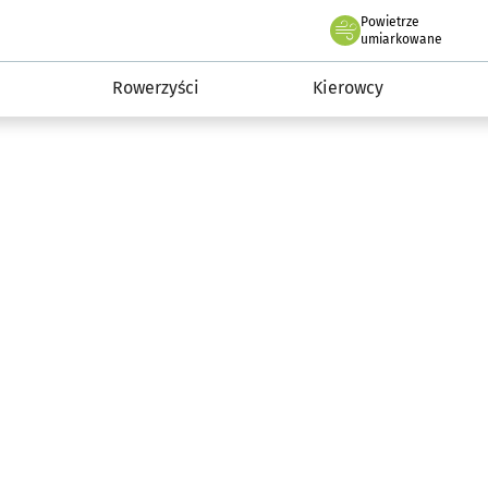
Powietrze
we Wrocławiu
munikacja
umiarkowane
Rowerzyści
Kierowcy