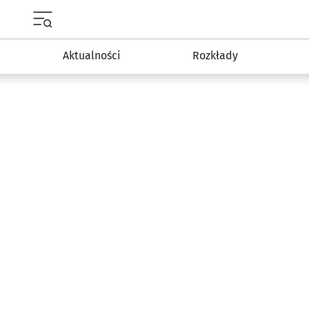
Menu główne portalu wroclaw.pl
Aktualności
Rozkłady