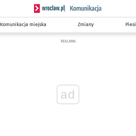
Serwis informacyjny wroclaw.pl podserwis: Ko
Komunikacja miejska
Zmiany
Piesi
REKLAMA
ad