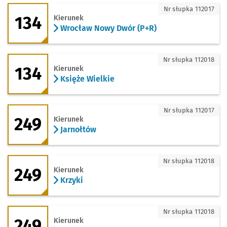
134 - kierunek Wrocław Nowy Dwór (P+
Nr słupka 112017
134
Kierunek
Wrocław Nowy Dwór (P+R)
134 - kierunek Księże Wielkie
Nr słupka 112018
134
Kierunek
Księże Wielkie
249 - kierunek Jarnołtów
Nr słupka 112017
249
Kierunek
Jarnołtów
249 - kierunek Krzyki
Nr słupka 112018
249
Kierunek
Krzyki
249 - kierunek Zajezdnia Obornicka
Nr słupka 112018
249
Kierunek