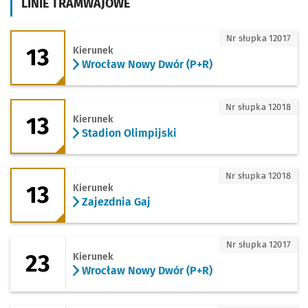
LINIE TRAMWAJOWE
13 - kierunek Wrocław Nowy Dwór (P+R
Nr słupka 12017
13
Kierunek
Wrocław Nowy Dwór (P+R)
13 - kierunek Stadion Olimpijski
Nr słupka 12018
13
Kierunek
Stadion Olimpijski
13 - kierunek Zajezdnia Gaj
Nr słupka 12018
13
Kierunek
Zajezdnia Gaj
23 - kierunek Wrocław Nowy Dwór (P+R
Nr słupka 12017
23
Kierunek
Wrocław Nowy Dwór (P+R)