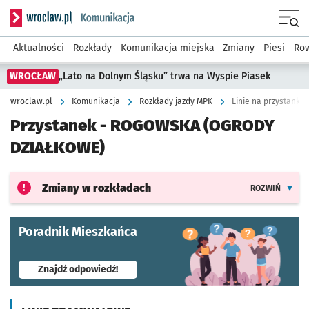
Serwis informacyjny wroclaw.pl podserwis: Komunikacja
Menu
Aktualności
Rozkłady
Komunikacja miejska
Zmiany
Piesi
Row
WROCŁAW
„Lato na Dolnym Śląsku” trwa na Wyspie Piasek
wroclaw.pl
Komunikacja
Rozkłady jazdy MPK
Linie na przystanku
Przystanek -
ROGOWSKA (OGRODY
DZIAŁKOWE)
Zmiany w rozkładach
ROZWIŃ
Poradnik Mieszkańca
- otworzy się w nowej karcie
Znajdź odpowiedź!