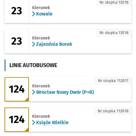
23 - kierunek Kowale
Nr słupka 12018
23
Kierunek
Kowale
23 - kierunek Zajezdnia Borek
Nr słupka 12018
23
Kierunek
Zajezdnia Borek
LINIE AUTOBUSOWE
124 - kierunek Wrocław Nowy Dwór (P+
Nr słupka 112017
124
Kierunek
Wrocław Nowy Dwór (P+R)
124 - kierunek Księże Wielkie
Nr słupka 112018
124
Kierunek
Księże Wielkie