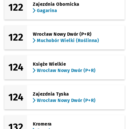
122
Zajezdnia Obornicka
(Klecińska)
Sprawdź p
FAT
FAT
Gagarina
(Klecińska)
Sprawdź p
ROD Oświ
ROD Oświata
Przystanek na życzenie
NŻ
122
Wrocław Nowy Dwór (P+R)
(Klecińska)
Sprawdź p
Wrocławs
Wrocławski Park Technologiczny
Muchobór Wielki (Roślinna)
(Klecińska)
Sprawdź p
Szkocka
Szkocka
124
Księże Wielkie
(TAT)
Wrocław Nowy Dwór (P+R)
Sprawdź p
Nowodwo
Nowodworska
(TAT)
Sprawdź p
Strzegom
Strzegomska (Krzyżówka)
124
Zajezdnia Tyska
(TAT)
Wrocław Nowy Dwór (P+R)
Sprawdź p
Rogowska
Rogowska (P+R)
(TAT)
Sprawdź prop
Rogowska (O
Czas pr
Rogowska (Ogrody Działkowe)
1'
132
Kromera
(TAT)