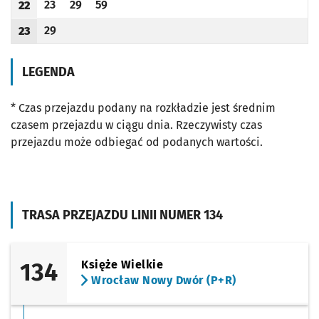
23
29
59
22
Odjazd
minut po godzinie 22
Odjazd
minut po godzinie 22
Odjazd
minut po godzinie 22
Godzina odjazdu
29
23
Odjazd
minut po godzinie 23
Godzina odjazdu
LEGENDA
* Czas przejazdu podany na rozkładzie jest średnim
czasem przejazdu w ciągu dnia. Rzeczywisty czas
przejazdu może odbiegać od podanych wartości.
TRASA PRZEJAZDU LINII NUMER 134
134
Księże Wielkie
Wrocław Nowy Dwór (P+R)