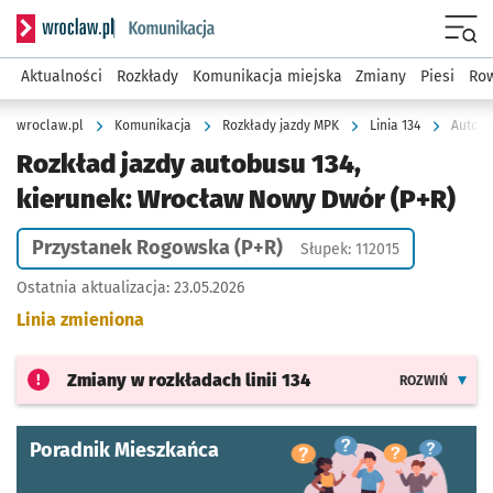
Serwis informacyjny wroclaw.pl podserwis: Komunikacja
Menu
Aktualności
Rozkłady
Komunikacja miejska
Zmiany
Piesi
Row
wroclaw.pl
Komunikacja
Rozkłady jazdy MPK
Linia 134
Autobu
Rozkład jazdy autobusu 134,
kierunek: Wrocław Nowy Dwór (P+R)
Przystanek Rogowska (P+R)
Słupek: 112015
Ostatnia aktualizacja:
23.05.2026
Linia zmieniona
Zmiany w rozkładach
linii 134
ROZWIŃ
Poradnik Mieszkańca