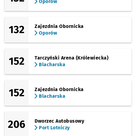
Oporów
Sprawdź prop
Budziszyńsk
Czas pr
Budziszyńska
2'
(TAT)
Sprawdź prop
Zemska
Czas pr
Zemska
3'
132
Zajezdnia Obornicka
(TAT)
Oporów
Sprawdź prop
Park Tysiącl
Czas pr
Park Tysiąclecia - Rolkowisko/Lodowisko
4'
(Rogowska)
Sprawdź prop
Wrocław Now
Czas pr
Wrocław Nowy Dwór (P+R)
5'
152
Tarczyński Arena (Królewiecka)
Blacharska
152
Zajezdnia Obornicka
Blacharska
206
Dworzec Autobusowy
Port Lotniczy