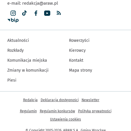
e-mail:
redakcja@araw.pl
Aktualności
Rowerzyści
Rozkłady
Kierowcy
Komunikacja miejska
Kontakt
Zmiany w komunikacji
Mapa strony
Piesi
Inne informacje
Redakcja
Deklaracja dostępności
Newsletter
Regulamin
Regulamin konkursów
Polityka prywatności
Ustawienia cookies
© Copyright 2005-2026, ARAW S.A., Gmina Wrocław