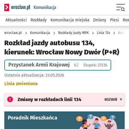
Serwis informacyjny wroclaw.pl podserwis: Komunikacja
Menu
Aktualności
Rozkłady
Komunikacja miejska
Zmiany
Piesi
Row
wroclaw.pl
Komunikacja
Rozkłady jazdy MPK
Linia 134
Autobu
Rozkład jazdy autobusu 134,
kierunek: Wrocław Nowy Dwór (P+R)
Przystanek Armii Krajowej
Przystanek na życzenie
NŻ
Słupek: 25136
Ostatnia aktualizacja:
23.05.2026
Linia zmieniona
Zmiany w rozkładach
linii 134
ROZWIŃ
Poradnik Mieszkańca