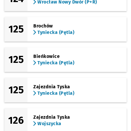
Wrocław Nowy Dwór (P+R)
Sprawdź propo
Budziszyńska
Czas prze
Budziszyńska
49'
(TAT)
Sprawdź propo
Zemska
Czas prze
Zemska
50'
125
Brochów
(TAT)
Tyniecka (Pętla)
Sprawdź propo
Park Tysiącle
Czas prz
Park Tysiąclecia - Rolkowisko/Lodowisko
51'
(Rogowska)
Sprawdź propo
Wrocław Nowy
Czas prz
Wrocław Nowy Dwór (P+R)
52'
125
Bieńkowice
Tyniecka (Pętla)
125
Zajezdnia Tyska
Tyniecka (Pętla)
126
Zajezdnia Tyska
Wojszycka