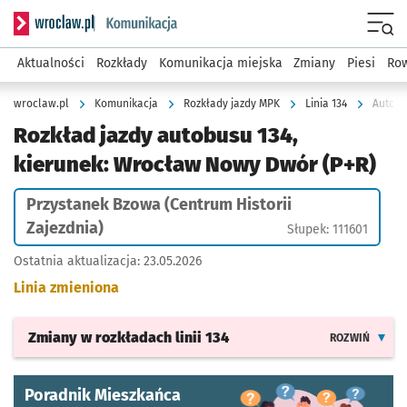
Serwis informacyjny wroclaw.pl podserwis: Komunikacja
Menu
Aktualności
Rozkłady
Komunikacja miejska
Zmiany
Piesi
Row
wroclaw.pl
Komunikacja
Rozkłady jazdy MPK
Linia 134
Rozkład jazdy autobusu 134,
kierunek: Wrocław Nowy Dwór (P+R)
Przystanek Bzowa (Centrum Historii
Zajezdnia)
Słupek: 111601
Ostatnia aktualizacja:
23.05.2026
Linia zmieniona
Zmiany w rozkładach
linii 134
ROZWIŃ
Poradnik Mieszkańca