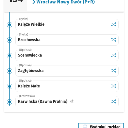
Wrocław Nowy Dwór (P+R)
(Tyska)
Sprawdź p
Księże Wi
Księże Wielkie
(Tyska)
Sprawdź p
Brochow
Brochowska
(Opolska)
Sprawdź p
Sosnowi
Sosnowiecka
(Opolska)
Sprawdź p
Zagłębio
Zagłębiowska
(Opolska)
Sprawdź p
Księże M
Księże Małe
(Krakowska)
Sprawdź p
Karwińsk
Karwińska (Dawna Pralnia)
Przystanek na życzenie
NŻ
(Krakowska)
Sprawdź p
Park Wsc
Park Wschodni
Przystanek na życzenie
NŻ
Wydrukuj rozkład
(Aleja Wielkiej Wyspy)