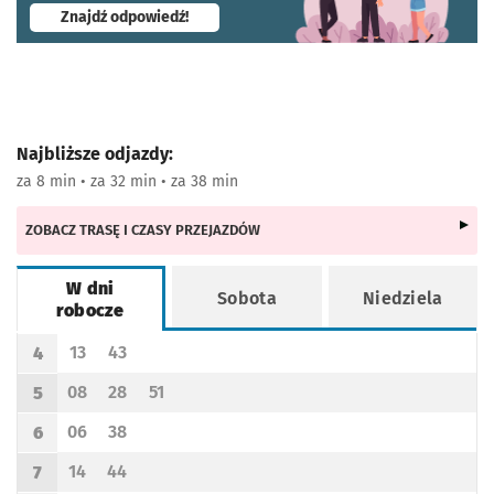
- otworzy się w nowej karcie
Znajdź odpowiedź!
Najbliższe odjazdy:
za 8 min • za 32 min • za 38 min
ZOBACZ TRASĘ I CZASY PRZEJAZDÓW
W dni
Sobota
Niedziela
robocze
Rozkład jazdy -
W dni robocze
13
43
4
Odjazd
minut po godzinie 4
Odjazd
minut po godzinie 4
Godzina odjazdu
08
28
51
5
Odjazd
minut po godzinie 5
Odjazd
minut po godzinie 5
Odjazd
minut po godzinie 5
Godzina odjazdu
06
38
6
Odjazd
minut po godzinie 6
Odjazd
minut po godzinie 6
Godzina odjazdu
14
44
7
Odjazd
minut po godzinie 7
Odjazd
minut po godzinie 7
Godzina odjazdu