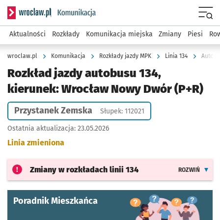
Serwis informacyjny wroclaw.pl podserwis: Komunikacja
Menu
Aktualności
Rozkłady
Komunikacja miejska
Zmiany
Piesi
Row
wroclaw.pl
Komunikacja
Rozkłady jazdy MPK
Linia 134
Autobu
Rozkład jazdy autobusu 134,
kierunek: Wrocław Nowy Dwór (P+R)
Przystanek Zemska
Słupek: 112021
Ostatnia aktualizacja:
23.05.2026
Linia zmieniona
Zmiany w rozkładach
linii 134
ROZWIŃ
Poradnik Mieszkańca