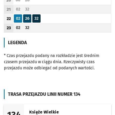
20
Odjazd
minut po godzinie 20
Odjazd
minut po godzinie 20
Godzina odjazdu
02
32
21
Odjazd
minut po godzinie 21
Odjazd
minut po godzinie 21
Godzina odjazdu
02
26
32
22
Odjazd
minut po godzinie 22
Odjazd
minut po godzinie 22
Odjazd
minut po godzinie 22
Godzina odjazdu
02
32
23
Odjazd
minut po godzinie 23
Odjazd
minut po godzinie 23
Godzina odjazdu
LEGENDA
* Czas przejazdu podany na rozkładzie jest średnim
czasem przejazdu w ciągu dnia. Rzeczywisty czas
przejazdu może odbiegać od podanych wartości.
TRASA PRZEJAZDU LINII NUMER 134
134
Księże Wielkie