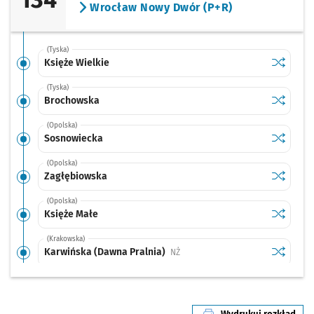
Wrocław Nowy Dwór (P+R)
(Tyska)
Sprawdź p
Księże Wi
Księże Wielkie
(Tyska)
Sprawdź p
Brochow
Brochowska
(Opolska)
Sprawdź p
Sosnowi
Sosnowiecka
(Opolska)
Sprawdź p
Zagłębio
Zagłębiowska
(Opolska)
Sprawdź p
Księże M
Księże Małe
(Krakowska)
Sprawdź p
Karwińsk
Karwińska (Dawna Pralnia)
Przystanek na życzenie
NŻ
(Krakowska)
Sprawdź p
Park Wsc
Park Wschodni
Przystanek na życzenie
NŻ