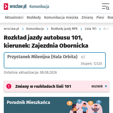
Serwis informacyjny wroclaw.pl podserwis: Komunikacja
Menu
Aktualności
Rozkłady
Komunikacja miejska
Zmiany
Piesi
Row
wroclaw.pl
Komunikacja
Rozkłady jazdy MPK
Linia 101
Autobu
Rozkład jazdy autobusu 101,
kierunek: Zajezdnia Obornicka
Przystanek Milenijna (Hala Orbita)
Przystanek na ży
NŻ
Słupek: 12320
Ostatnia aktualizacja:
08.08.2026
Zmiany w rozkładach
linii 101
ROZWIŃ
Poradnik Mieszkańca