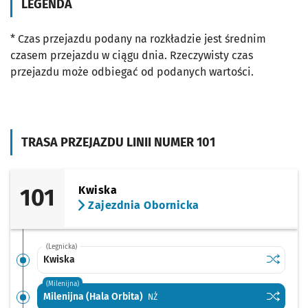
LEGENDA
* Czas przejazdu podany na rozkładzie jest średnim
czasem przejazdu w ciągu dnia. Rzeczywisty czas
przejazdu może odbiegać od podanych wartości.
TRASA PRZEJAZDU LINII NUMER 101
101
Kwiska
Zajezdnia Obornicka
(Legnicka)
Sprawdź p
Kwiska
Kwiska
(Milenijna)
Sprawdź p
Milenijna
Milenijna (Hala Orbita)
Przystanek na życzenie
NŻ