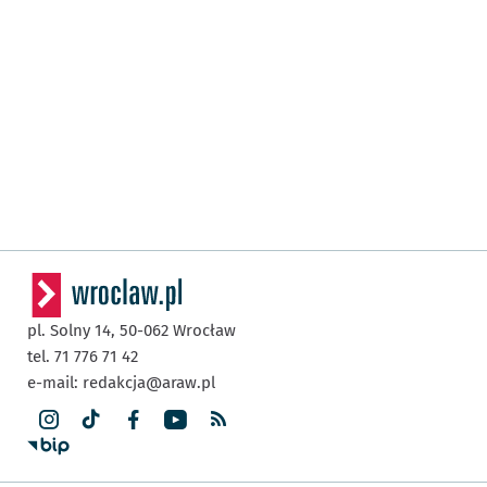
pl. Solny 14,
50-062
Wrocław
tel. 71 776 71 42
e-mail:
redakcja@araw.pl