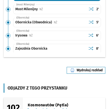
(most Milenijny)
Sprawdź prop
Most Milenij
Czas pr
Most Milenijny
2'
Przystanek na życzenie
NŻ
(Obornicka)
Sprawdź prop
Obornicka (
Czas pr
Obornicka (Obwodnica)
5'
Przystanek na życzenie
NŻ
(Obornicka)
Sprawdź prop
Irysowa
Czas prz
Irysowa
6'
Przystanek na życzenie
NŻ
(Obornicka)
Sprawdź prop
Zajezdnia Ob
Czas prz
Zajezdnia Obornicka
8'
Wydrukuj rozkład
linii nr 101
ODJAZDY Z TEGO PRZYSTANKU
102
Kosmonautów (Pętla)