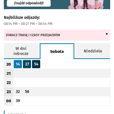
- otworzy się w nowej karcie
Znajdź odpowiedź!
Najbliższe odjazdy:
08:14 PM • 08:27 PM • 08:54 PM
ZOBACZ TRASĘ I CZASY PRZEJAZDÓW
W dni
Niedziela
Sobota
robocze
Rozkład jazdy -
Sobota
14
27
54
20
Odjazd
minut po godzinie 20
Odjazd
minut po godzinie 20
Odjazd
minut po godzinie 20
Godzina odjazdu
21
Godzina odjazdu
22
Godzina odjazdu
32
56
23
Odjazd
minut po godzinie 23
Odjazd
minut po godzinie 23
Godzina odjazdu
39
00
Odjazd
minut po godzinie 00
Godzina odjazdu