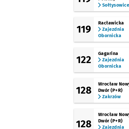
Sołtysowic
(Borowska)
Śliczna
(Kamienna)
Racławicka
Uniwersytet Ekonomic
119
Zajezdnia
(Kamienna)
Obornicka
Drukarska
(Powstańców Śląskich)
Gagarina
Hallera
122
Zajezdnia
(Racławicka)
Obornicka
Racławicka (Szkoła)
(Racławicka)
Modlińska
Wrocław Now
128
Dwór (P+R)
(Racławicka)
Zakrzów
Rymarska
(Racławicka)
Racławicka
Wrocław Now
128
Dwór (P+R)
(Aleja Piastów)
Bukowskiego
Zajezdnia
Przyst
NŻ