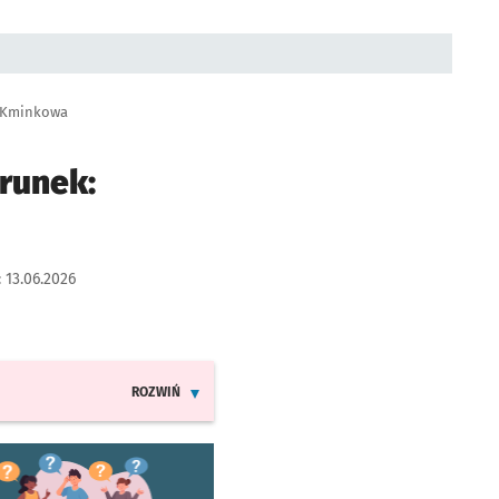
: Kminkowa
runek:
:
13.06.2026
ROZWIŃ
INFORMACJE O ZMIANACH W ROZKŁADACH JAZDY LINI
worzy się w nowej karcie