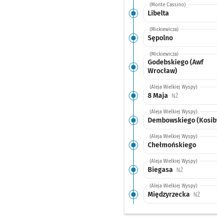
(Monte Cassino)
Libelta
(Mickiewicza)
Sępolno
(Mickiewicza)
Godebskiego (Awf
Wrocław)
(Aleja Wielkiej Wyspy)
8 Maja
Przystanek na 
NŻ
(Aleja Wielkiej Wyspy)
Dembowskiego (Kosib
(Aleja Wielkiej Wyspy)
Chełmońskiego
(Aleja Wielkiej Wyspy)
Biegasa
Przystanek n
NŻ
(Aleja Wielkiej Wyspy)
Międzyrzecka
Przyst
NŻ
(Aleja Wielkiej Wyspy)