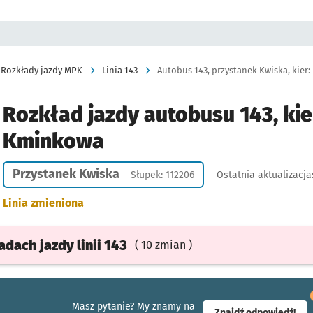
Rozkłady jazdy MPK
Linia 143
Autobus 143, przystanek Kwiska, kier
Rozkład jazdy autobusu 143, kie
Kminkowa
Przystanek Kwiska
Słupek: 112206
Ostatnia aktualizacja
Linia zmieniona
ładach
jazdy
linii 143
( 10 zmian )
Masz pytanie? My znamy na
- ot
Znajdź odpowiedź!