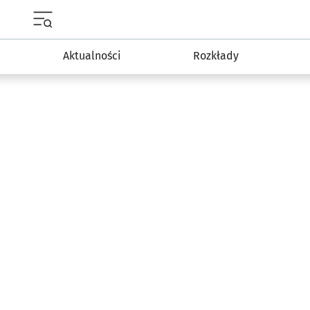
Menu główne portalu wroclaw.pl
Aktualności
Rozkłady