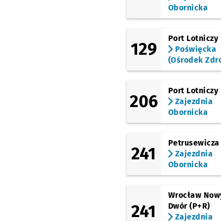
Obornicka
(Aleja Piastów)
Stanki
Port Lotniczy
(Aleja Piastów)
129
Kadłubka
Poświęcka
(Ośrodek Zdr
(Solskiego)
Wiejska
(Solskiego)
Port Lotniczy
206
Solskiego
Zajezdnia
Obornicka
(Grabiszyńska)
Oporów
(Grabiszyńska)
Petrusewicza
Grabiszyńska (Cmenta
241
Zajezdnia
Obornicka
(Grabiszyńska)
Fiołkowa
(Klecińska)
Wrocław Now
FAT
241
Dwór (P+R)
(Klecińska)
Zajezdnia