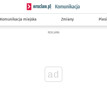
Serwis informacyjny wroclaw.pl podserwis: Ko
Komunikacja miejska
Zmiany
Piesi
REKLAMA
ad