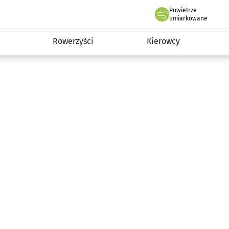
Powietrze
we Wrocławiu
munikacja
umiarkowane
Rowerzyści
Kierowcy