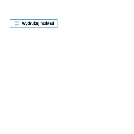
Wydrukuj rozkład
linii nr 143