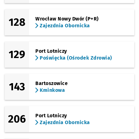
Sprawdź propo
Jarocińska
Czas prz
Jarocińska
11'
(Lipska)
128
Wrocław Nowy Dwór (P+R)
Sprawdź propo
Lipska
Czas prz
Lipska
12'
Zajezdnia Obornicka
(Lipska)
Sprawdź propo
Witkowska
Czas prz
Witkowska
13'
(Lipska)
129
Port Lotniczy
Sprawdź propo
Lipska (Sankt
Czas prz
Lipska (Sanktuarium)
14'
Przystanek na życzenie
NŻ
Poświęcka (Ośrodek Zdrowia)
(Ślazowa)
Sprawdź propo
Ślazowa
Czas prz
Ślazowa
15'
143
Bartoszowice
Kminkowa
206
Port Lotniczy
Zajezdnia Obornicka