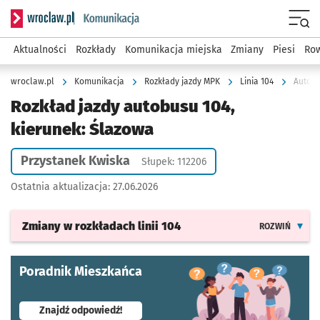
Serwis informacyjny wroclaw.pl podserwis: Komunikacja
Menu
Aktualności
Rozkłady
Komunikacja miejska
Zmiany
Piesi
Row
wroclaw.pl
Komunikacja
Rozkłady jazdy MPK
Linia 104
Autobu
Rozkład jazdy autobusu 104,
kierunek: Ślazowa
Przystanek Kwiska
Słupek: 112206
Ostatnia aktualizacja:
27.06.2026
Zmiany w rozkładach
linii 104
ROZWIŃ
Poradnik Mieszkańca
- otworzy się w nowej karcie
Znajdź odpowiedź!