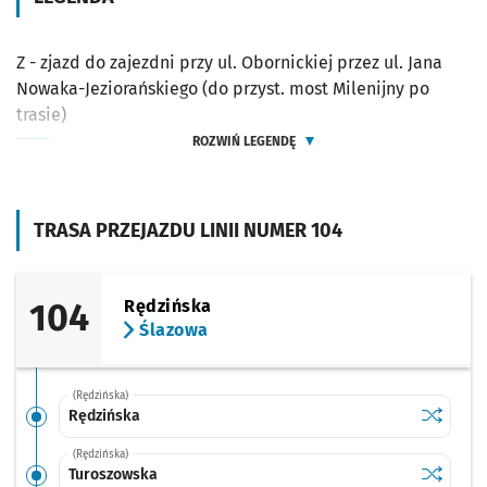
Z - zjazd do zajezdni przy ul. Obornickiej przez ul. Jana
Nowaka-Jeziorańskiego (do przyst. most Milenijny po
trasie)
ROZWIŃ LEGENDĘ
TRASA PRZEJAZDU LINII NUMER 104
104
Rędzińska
Ślazowa
(Rędzińska)
Sprawdź p
Rędzińsk
Rędzińska
(Rędzińska)
Sprawdź p
Turoszow
Turoszowska