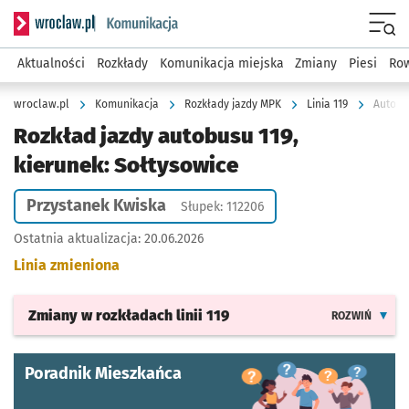
Serwis informacyjny wroclaw.pl podserwis: Komunikacja
Menu
Aktualności
Rozkłady
Komunikacja miejska
Zmiany
Piesi
Row
wroclaw.pl
Komunikacja
Rozkłady jazdy MPK
Linia 119
Autobus
Rozkład jazdy autobusu 119,
kierunek: Sołtysowice
Przystanek Kwiska
Słupek: 112206
Ostatnia aktualizacja:
20.06.2026
Linia zmieniona
Zmiany w rozkładach
linii 119
ROZWIŃ
Poradnik Mieszkańca