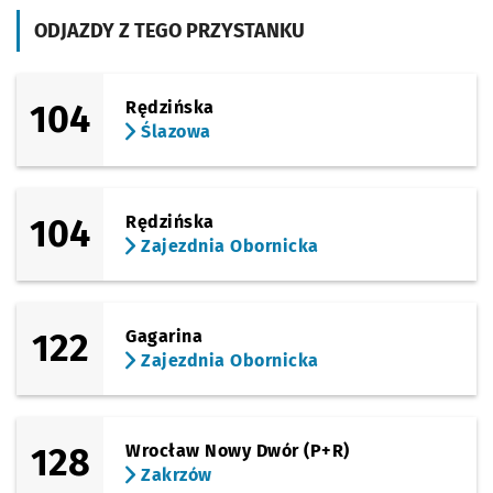
(Grabiszyńska)
ODJAZDY Z TEGO PRZYSTANKU
Sprawdź p
Fiołkowa
Fiołkowa
(Ostrowskiego)
Sprawdź p
FAT
FAT
104
Rędzińska
Ślazowa
(Ostrowskiego)
Sprawdź p
Ostrowsk
Ostrowskiego
Przystanek na życzenie
NŻ
(Krzemieniecka)
Sprawdź p
Końcowa
Końcowa
104
Rędzińska
Zajezdnia Obornicka
(Krzemieniecka)
Sprawdź p
Krzemien
Krzemieniecka
(Krzemieniecka)
Sprawdź p
Trawowa
Trawowa
122
Gagarina
Zajezdnia Obornicka
(Stanisławowska)
Sprawdź p
Stanisła
Stanisławowska (W.k. Formaty)
(Stanisławowska)
Sprawdź p
Muchobór
Muchobór Wielki
128
Wrocław Nowy Dwór (P+R)
Zakrzów
(Mińska)