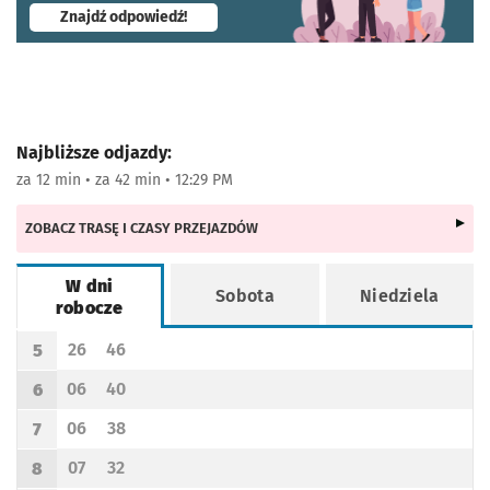
- otworzy się w nowej karcie
Znajdź odpowiedź!
Najbliższe odjazdy:
za 12 min • za 42 min • 12:29 PM
ZOBACZ TRASĘ I CZASY PRZEJAZDÓW
W dni
Sobota
Niedziela
robocze
Rozkład jazdy -
W dni robocze
26
46
5
Odjazd
minut po godzinie 5
Odjazd
minut po godzinie 5
Godzina odjazdu
06
40
6
Odjazd
minut po godzinie 6
Odjazd
minut po godzinie 6
Godzina odjazdu
06
38
7
Odjazd
minut po godzinie 7
Odjazd
minut po godzinie 7
Godzina odjazdu
07
32
8
Odjazd
minut po godzinie 8
Odjazd
minut po godzinie 8
Godzina odjazdu