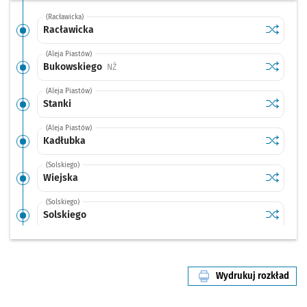
(Racławicka)
Sprawdź p
Racławic
Racławicka
(Aleja Piastów)
Sprawdź p
Bukowsk
Bukowskiego
Przystanek na życzenie
NŻ
(Aleja Piastów)
Sprawdź p
Stanki
Stanki
(Aleja Piastów)
Sprawdź p
Kadłubk
Kadłubka
(Solskiego)
Sprawdź p
Wiejska
Wiejska
(Solskiego)
Sprawdź p
Solskieg
Solskiego
(Grabiszyńska)
Sprawdź p
Oporów
Oporów
Wydrukuj rozkład
(Grabiszyńska)
linii nr 119
Sprawdź p
Grabiszy
Grabiszyńska (Cmentarz)