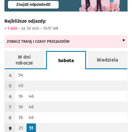
- otworzy się w nowej karcie
Znajdź odpowiedź!
Najbliższe odjazdy:
< 1 min
• za 30 min • 10:51 AM
ZOBACZ TRASĘ I CZASY PRZEJAZDÓW
W dni
Niedziela
Sobota
robocze
Rozkład jazdy -
Sobota
54
4
Odjazd
minut po godzinie 4
Godzina odjazdu
45
5
Odjazd
minut po godzinie 5
Godzina odjazdu
16
46
6
Odjazd
minut po godzinie 6
Odjazd
minut po godzinie 6
Godzina odjazdu
16
46
7
Odjazd
minut po godzinie 7
Odjazd
minut po godzinie 7
Godzina odjazdu
16
46
8
Odjazd
minut po godzinie 8
Odjazd
minut po godzinie 8
Godzina odjazdu
21
51
9
Odjazd
minut po godzinie 9
Odjazd
minut po godzinie 9
Godzina odjazdu