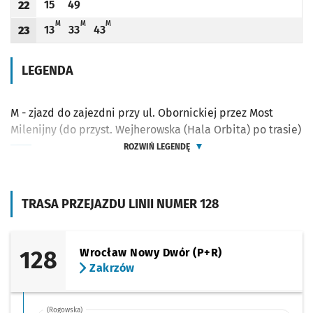
15
49
22
Odjazd
minut po godzinie 22
Odjazd
minut po godzinie 22
Godzina odjazdu
M - ZJAZD DO ZAJEZDNI PRZY UL. OBORNICKIEJ PRZEZ MOST MILENIJNY (DO PRZ
M - ZJAZD DO ZAJEZDNI PRZY UL. OBORNICKIEJ PRZEZ MOST MILENIJNY 
M - ZJAZD DO ZAJEZDNI PRZY UL. OBORNICKIEJ PRZEZ MOST MIL
M
M
M
13
33
43
23
Odjazd
minut po godzinie 23
Odjazd
minut po godzinie 23
Odjazd
minut po godzinie 23
Godzina odjazdu
LEGENDA
M - zjazd do zajezdni przy ul. Obornickiej przez Most
Milenijny (do przyst. Wejherowska (Hala Orbita) po trasie)
ROZWIŃ LEGENDĘ
TRASA PRZEJAZDU LINII NUMER 128
128
Wrocław Nowy Dwór (P+R)
Zakrzów
(Rogowska)