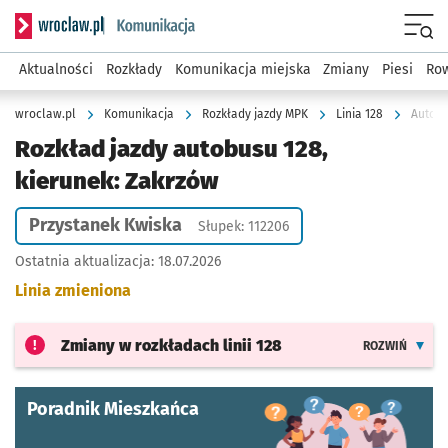
Serwis informacyjny wroclaw.pl podserwis: Komunikacja
Menu
Aktualności
Rozkłady
Komunikacja miejska
Zmiany
Piesi
Row
wroclaw.pl
Komunikacja
Rozkłady jazdy MPK
Linia 128
Autobu
Rozkład jazdy autobusu 128,
kierunek: Zakrzów
Przystanek Kwiska
Słupek: 112206
Ostatnia aktualizacja:
18.07.2026
Linia zmieniona
Zmiany w rozkładach
linii 128
ROZWIŃ
Poradnik Mieszkańca