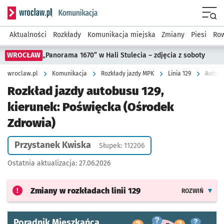
Serwis informacyjny wroclaw.pl podserwis: Komunikacja
Menu
Aktualności
Rozkłady
Komunikacja miejska
Zmiany
Piesi
Row
WROCŁAW
„Panorama 1670” w Hali Stulecia – zdjęcia z soboty
wroclaw.pl
Komunikacja
Rozkłady jazdy MPK
Linia 129
Autobu
Rozkład jazdy autobusu 129,
kierunek: Poświęcka (Ośrodek
Zdrowia)
Przystanek Kwiska
Słupek: 112206
Ostatnia aktualizacja:
27.06.2026
Zmiany w rozkładach
linii 129
ROZWIŃ
Poradnik Mieszkańca