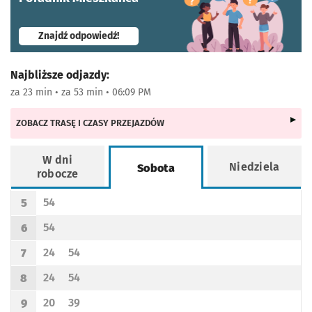
- otworzy się w nowej karcie
Znajdź odpowiedź!
Najbliższe odjazdy:
za 23 min • za 53 min • 06:09 PM
ZOBACZ TRASĘ I CZASY PRZEJAZDÓW
W dni
Niedziela
Sobota
robocze
Rozkład jazdy -
Sobota
54
5
Odjazd
minut po godzinie 5
Godzina odjazdu
54
6
Odjazd
minut po godzinie 6
Godzina odjazdu
24
54
7
Odjazd
minut po godzinie 7
Odjazd
minut po godzinie 7
Godzina odjazdu
24
54
8
Odjazd
minut po godzinie 8
Odjazd
minut po godzinie 8
Godzina odjazdu
20
39
9
Odjazd
minut po godzinie 9
Odjazd
minut po godzinie 9
Godzina odjazdu