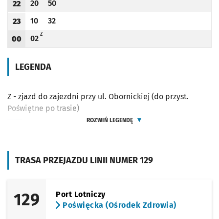
20
50
22
Odjazd
minut po godzinie 22
Odjazd
minut po godzinie 22
Godzina odjazdu
10
32
23
Odjazd
minut po godzinie 23
Odjazd
minut po godzinie 23
Godzina odjazdu
Z - ZJAZD DO ZAJEZDNI PRZY UL. OBORNICKIEJ (DO PRZYST. POŚWIĘTNE PO TRASI
Z
02
00
Odjazd
minut po godzinie 00
Godzina odjazdu
LEGENDA
Z - zjazd do zajezdni przy ul. Obornickiej (do przyst.
Poświętne po trasie)
ROZWIŃ LEGENDĘ
TRASA PRZEJAZDU LINII NUMER 129
129
Port Lotniczy
Poświęcka (Ośrodek Zdrowia)