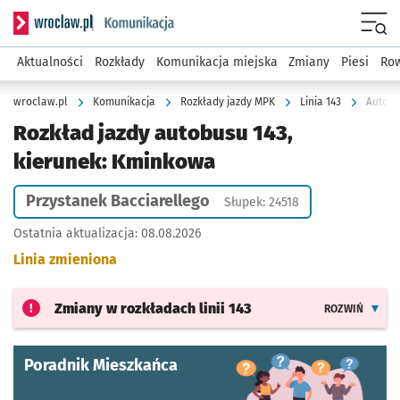
Serwis informacyjny wroclaw.pl podserwis: Komunikacja
Menu
Aktualności
Rozkłady
Komunikacja miejska
Zmiany
Piesi
Row
wroclaw.pl
Komunikacja
Rozkłady jazdy MPK
Linia 143
Autobu
Rozkład jazdy autobusu 143,
kierunek: Kminkowa
Przystanek Bacciarellego
Słupek: 24518
Ostatnia aktualizacja:
08.08.2026
Linia zmieniona
Zmiany w rozkładach
linii 143
ROZWIŃ
Poradnik Mieszkańca