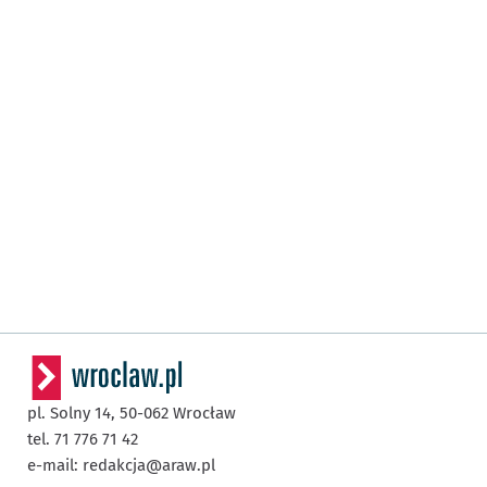
pl. Solny 14,
50-062
Wrocław
tel. 71 776 71 42
e-mail:
redakcja@araw.pl