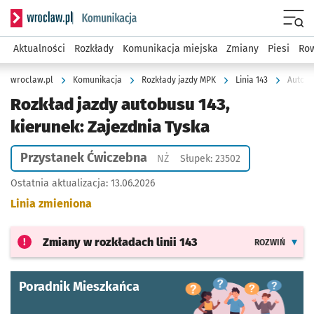
Serwis informacyjny wroclaw.pl podserwis: Komunikacja
Menu
Aktualności
Rozkłady
Komunikacja miejska
Zmiany
Piesi
Row
wroclaw.pl
Komunikacja
Rozkłady jazdy MPK
Linia 143
Autobu
Rozkład jazdy autobusu 143,
kierunek: Zajezdnia Tyska
Przystanek Ćwiczebna
Przystanek na życzenie
NŻ
Słupek: 23502
Ostatnia aktualizacja:
13.06.2026
Linia zmieniona
Zmiany w rozkładach
linii 143
ROZWIŃ
Poradnik Mieszkańca