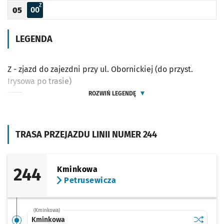
Z - ZJAZD DO ZAJEZDNI PRZY UL. OBORNICKIEJ (DO PRZYST. IRYSOWA PO TRASIE)
Z
00
05
Odjazd
minut po godzinie 05
Godzina odjazdu
LEGENDA
Z - zjazd do zajezdni przy ul. Obornickiej (do przyst.
Irysowa po trasie)
ROZWIŃ LEGENDĘ
TRASA PRZEJAZDU LINII NUMER 244
244
Kminkowa
Petrusewicza
(Kminkowa)
Sprawdź p
Kminkow
Kminkowa