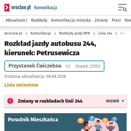
Serwis informacyjny wroclaw.pl podserwis: Komunikacja
Menu
Aktualności
Rozkłady
Komunikacja miejska
Zmiany
Piesi
Row
wroclaw.pl
Komunikacja
Rozkłady jazdy MPK
Linia 244
Autobu
Rozkład jazdy autobusu 244,
kierunek: Petrusewicza
Przystanek Ćwiczebna
Przystanek na życzenie
NŻ
Słupek: 23502
Ostatnia aktualizacja:
08.08.2026
Linia zmieniona
Zmiany w rozkładach
linii 244
ROZWIŃ
Poradnik Mieszkańca