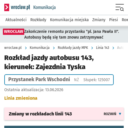
Serwis informacyjny wroclaw.pl podserwis: Komunikacja
Menu
Aktualności
Rozkłady
Komunikacja miejska
Zmiany
Piesi
Row
WROCŁAW
Zakończenie remontu przystanku "pl. Jana Pawła II".
Autobusy będą się tam znowu zatrzymywać
wroclaw.pl
Komunikacja
Rozkłady jazdy MPK
Linia 143
Autobu
Rozkład jazdy autobusu 143,
kierunek: Zajezdnia Tyska
Przystanek Park Wschodni
Przystanek na życzenie
NŻ
Słupek: 125007
Ostatnia aktualizacja:
13.06.2026
Linia zmieniona
Zmiany w rozkładach
linii 143
ROZWIŃ