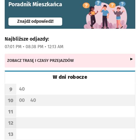
Poradnik Mieszkańca
- otworzy się w nowej karcie
Znajdź odpowiedź!
Najbliższe odjazdy:
07:01 PM • 08:38 PM • 12:13 AM
ZOBACZ TRASĘ I CZASY PRZEJAZDÓW
W dni robocze
Rozkład jazdy -
W dni robocze
40
9
Odjazd
minut po godzinie 9
Godzina odjazdu
00
40
10
Odjazd
minut po godzinie 10
Odjazd
minut po godzinie 10
Godzina odjazdu
11
Godzina odjazdu
12
Godzina odjazdu
13
Godzina odjazdu