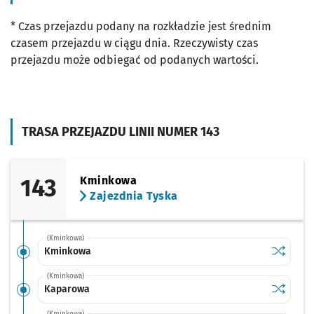
* Czas przejazdu podany na rozkładzie jest średnim
czasem przejazdu w ciągu dnia. Rzeczywisty czas
przejazdu może odbiegać od podanych wartości.
TRASA PRZEJAZDU LINII NUMER 143
143
Kminkowa
Zajezdnia Tyska
(Kminkowa)
Sprawdź p
Kminkow
Kminkowa
(Kminkowa)
Sprawdź p
Kaparow
Kaparowa