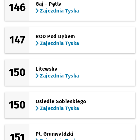
146
Gaj - Pętla
(Tyska)
Sprawdź propo
Zajezdnia Tys
Czas prz
Zajezdnia Tyska
10'
Zajezdnia Tyska
147
ROD Pod Dębem
Zajezdnia Tyska
150
Litewska
Zajezdnia Tyska
150
Osiedle Sobieskiego
Zajezdnia Tyska
151
Pl. Grunwaldzki