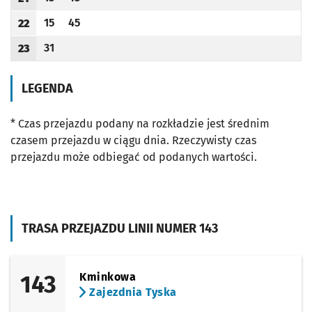
Odjazd
minut po godzinie 21
Odjazd
minut po godzinie 21
Godzina odjazdu
15
45
22
Odjazd
minut po godzinie 22
Odjazd
minut po godzinie 22
Godzina odjazdu
31
23
Odjazd
minut po godzinie 23
Godzina odjazdu
LEGENDA
* Czas przejazdu podany na rozkładzie jest średnim
czasem przejazdu w ciągu dnia. Rzeczywisty czas
przejazdu może odbiegać od podanych wartości.
TRASA PRZEJAZDU LINII NUMER 143
143
Kminkowa
Zajezdnia Tyska