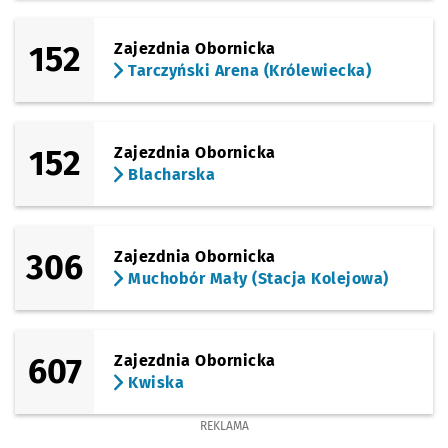
Sprawdź propo
Sosnowiecka
Czas prze
Sosnowiecka
85'
(Opolska)
152
Zajezdnia Obornicka
Sprawdź propo
Brochowska
Czas prz
Brochowska
87'
Tarczyński Arena (Królewiecka)
(Tyska)
Sprawdź propo
Zajezdnia Tys
Czas prze
Zajezdnia Tyska
88'
152
Zajezdnia Obornicka
Blacharska
306
Zajezdnia Obornicka
Muchobór Mały (Stacja Kolejowa)
607
Zajezdnia Obornicka
Kwiska
REKLAMA