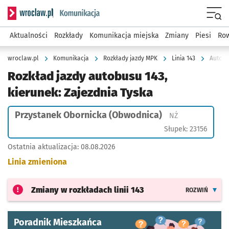
Serwis informacyjny wroclaw.pl podserwis: Komunikacja
Menu
Aktualności
Rozkłady
Komunikacja miejska
Zmiany
Piesi
Row
wroclaw.pl
Komunikacja
Rozkłady jazdy MPK
Linia 143
Autobu
Rozkład jazdy autobusu 143,
kierunek: Zajezdnia Tyska
Przystanek Obornicka (Obwodnica)
Przystanek na ż
NŻ
Słupek: 23156
Ostatnia aktualizacja:
08.08.2026
Linia zmieniona
Zmiany w rozkładach
linii 143
ROZWIŃ
Poradnik Mieszkańca