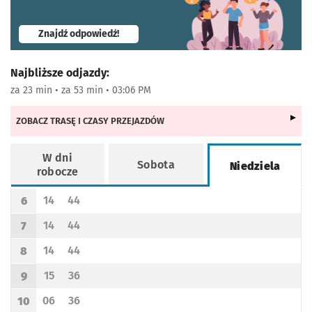
- otworzy się w nowej karcie
Znajdź odpowiedź!
Najbliższe odjazdy:
za 23 min • za 53 min • 03:06 PM
ZOBACZ TRASĘ I CZASY PRZEJAZDÓW
W dni
Sobota
Niedziela
robocze
Rozkład jazdy -
Niedziela
14
44
6
Odjazd
minut po godzinie 6
Odjazd
minut po godzinie 6
Godzina odjazdu
14
44
7
Odjazd
minut po godzinie 7
Odjazd
minut po godzinie 7
Godzina odjazdu
14
44
8
Odjazd
minut po godzinie 8
Odjazd
minut po godzinie 8
Godzina odjazdu
15
36
9
Odjazd
minut po godzinie 9
Odjazd
minut po godzinie 9
Godzina odjazdu
06
36
10
Odjazd
minut po godzinie 10
Odjazd
minut po godzinie 10
Godzina odjazdu