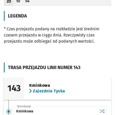
10
54
23
Odjazd
minut po godzinie 23
Odjazd
minut po godzinie 23
Godzina odjazdu
LEGENDA
* Czas przejazdu podany na rozkładzie jest średnim
czasem przejazdu w ciągu dnia. Rzeczywisty czas
przejazdu może odbiegać od podanych wartości.
TRASA PRZEJAZDU LINII NUMER 143
143
Kminkowa
Zajezdnia Tyska
(Kminkowa)
Sprawdź p
Kminkow
Kminkowa