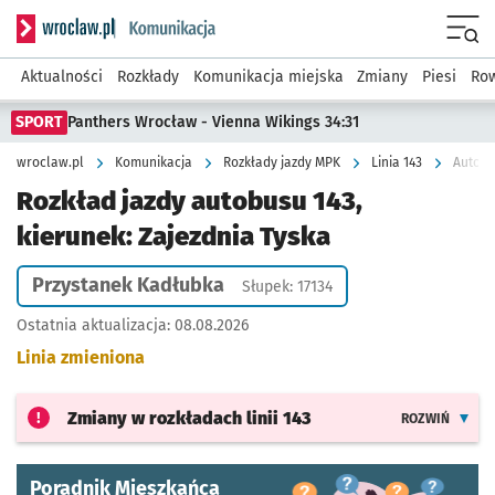
Serwis informacyjny wroclaw.pl podserwis: Komunikacja
Menu
Aktualności
Rozkłady
Komunikacja miejska
Zmiany
Piesi
Row
SPORT
Panthers Wrocław - Vienna Wikings 34:31
wroclaw.pl
Komunikacja
Rozkłady jazdy MPK
Linia 143
Autobu
Rozkład jazdy autobusu 143,
kierunek: Zajezdnia Tyska
Przystanek Kadłubka
Słupek: 17134
Ostatnia aktualizacja:
08.08.2026
Linia zmieniona
Zmiany w rozkładach
linii 143
ROZWIŃ
Poradnik Mieszkańca