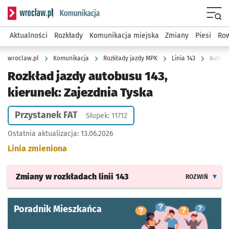
Serwis informacyjny wroclaw.pl podserwis: Komunikacja
Menu
Aktualności
Rozkłady
Komunikacja miejska
Zmiany
Piesi
Row
wroclaw.pl
Komunikacja
Rozkłady jazdy MPK
Linia 143
Autobus
Rozkład jazdy autobusu 143,
kierunek: Zajezdnia Tyska
Przystanek FAT
Słupek: 11712
Ostatnia aktualizacja:
13.06.2026
Linia zmieniona
Zmiany w rozkładach
linii 143
ROZWIŃ
Poradnik Mieszkańca