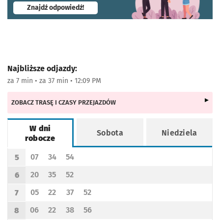
- otworzy się w nowej karcie
Znajdź odpowiedź!
Najbliższe odjazdy:
za 7 min • za 37 min • 12:09 PM
ZOBACZ TRASĘ I CZASY PRZEJAZDÓW
W dni
Sobota
Niedziela
robocze
Rozkład jazdy -
W dni robocze
07
34
54
5
Odjazd
minut po godzinie 5
Odjazd
minut po godzinie 5
Odjazd
minut po godzinie 5
Godzina odjazdu
20
35
52
6
Odjazd
minut po godzinie 6
Odjazd
minut po godzinie 6
Odjazd
minut po godzinie 6
Godzina odjazdu
05
22
37
52
7
Odjazd
minut po godzinie 7
Odjazd
minut po godzinie 7
Odjazd
minut po godzinie 7
Odjazd
minut po godzinie 7
Godzina odjazdu
06
22
38
56
8
Odjazd
minut po godzinie 8
Odjazd
minut po godzinie 8
Odjazd
minut po godzinie 8
Odjazd
minut po godzinie 8
Godzina odjazdu