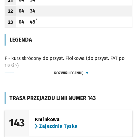
21
Odjazd
minut po godzinie 21
Odjazd
minut po godzinie 21
Godzina odjazdu
04
34
22
Odjazd
minut po godzinie 22
Odjazd
minut po godzinie 22
Godzina odjazdu
V - ZJAZD DO ZAJEZDNI PRZY UL. TYSKIEJ (DO PRZYST. ARMII KRAJOWEJ (
V
04
48
23
Odjazd
minut po godzinie 23
Odjazd
minut po godzinie 23
Godzina odjazdu
LEGENDA
F - kurs skrócony do przyst. Fiołkowa (do przyst. FAT po
trasie)
ROZWIŃ LEGENDĘ
TRASA PRZEJAZDU LINII NUMER 143
143
Kminkowa
Zajezdnia Tyska