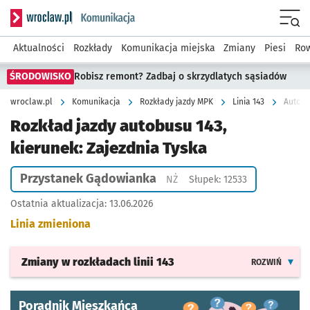
Serwis informacyjny wroclaw.pl podserwis: Komunikacja
Menu
Aktualności
Rozkłady
Komunikacja miejska
Zmiany
Piesi
Row
ŚRODOWISKO
Robisz remont? Zadbaj o skrzydlatych sąsiadów
wroclaw.pl
Komunikacja
Rozkłady jazdy MPK
Linia 143
Autobu
Rozkład jazdy autobusu 143,
kierunek: Zajezdnia Tyska
Przystanek Gądowianka
Przystanek na życzenie
NŻ
Słupek: 12533
Ostatnia aktualizacja:
13.06.2026
Linia zmieniona
Zmiany w rozkładach
linii 143
ROZWIŃ
Poradnik Mieszkańca