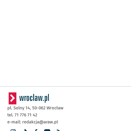
pl. Solny 14,
50-062
Wrocław
tel. 71 776 71 42
e-mail:
redakcja@araw.pl