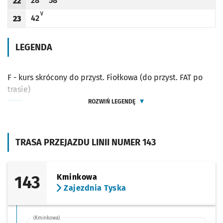
28
58
22
Odjazd
minut po godzinie 22
Odjazd
minut po godzinie 22
Godzina odjazdu
V - ZJAZD DO ZAJEZDNI PRZY UL. TYSKIEJ (DO PRZYST. ARMII KRAJOWEJ (BOGEDAI
V
42
23
Odjazd
minut po godzinie 23
Godzina odjazdu
LEGENDA
F - kurs skrócony do przyst. Fiołkowa (do przyst. FAT po
trasie)
ROZWIŃ LEGENDĘ
TRASA PRZEJAZDU LINII NUMER 143
143
Kminkowa
Zajezdnia Tyska
(Kminkowa)