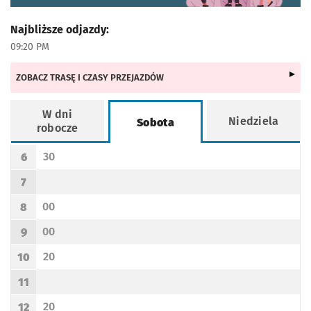
Najbliższe odjazdy:
09:20 PM
ZOBACZ TRASĘ I CZASY PRZEJAZDÓW
W dni
Niedziela
Sobota
robocze
Rozkład jazdy -
Sobota
30
6
Odjazd
minut po godzinie 6
Godzina odjazdu
7
Godzina odjazdu
00
8
Odjazd
minut po godzinie 8
Godzina odjazdu
00
9
Odjazd
minut po godzinie 9
Godzina odjazdu
20
10
Odjazd
minut po godzinie 10
Godzina odjazdu
11
Godzina odjazdu
20
12