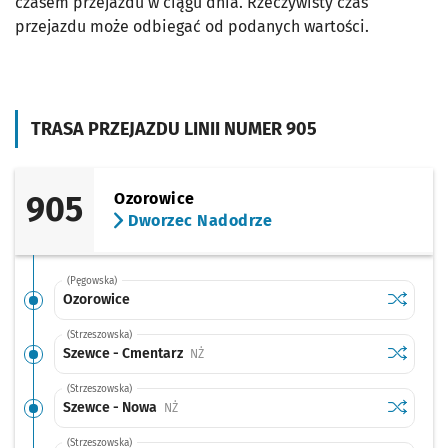
czasem przejazdu w ciągu dnia. Rzeczywisty czas
przejazdu może odbiegać od podanych wartości.
TRASA PRZEJAZDU LINII NUMER 905
905
Ozorowice
Dworzec Nadodrze
(Pęgowska)
Sprawdź p
Ozorowic
Ozorowice
(Strzeszowska)
Sprawdź p
Szewce -
Szewce - Cmentarz
Przystanek na życzenie
NŻ
(Strzeszowska)
Sprawdź p
Szewce -
Szewce - Nowa
Przystanek na życzenie
NŻ
(Strzeszowska)