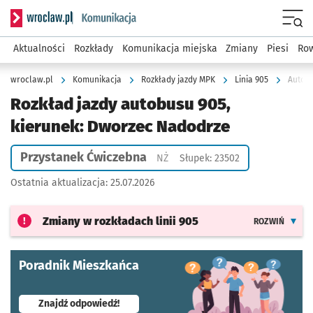
Serwis informacyjny wroclaw.pl podserwis: Komunikacja
Menu
Aktualności
Rozkłady
Komunikacja miejska
Zmiany
Piesi
Row
wroclaw.pl
Komunikacja
Rozkłady jazdy MPK
Linia 905
Autobu
Rozkład jazdy autobusu 905,
kierunek: Dworzec Nadodrze
Przystanek Ćwiczebna
Przystanek na życzenie
NŻ
Słupek: 23502
Ostatnia aktualizacja:
25.07.2026
Zmiany w rozkładach
linii 905
ROZWIŃ
Poradnik Mieszkańca
- otworzy się w nowej karcie
Znajdź odpowiedź!