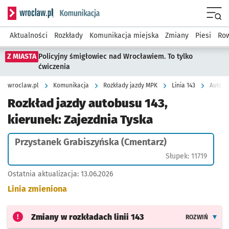
Serwis informacyjny wroclaw.pl podserwis: Komunikacja
Menu
Aktualności
Rozkłady
Komunikacja miejska
Zmiany
Piesi
Row
Z MIASTA
Policyjny śmigłowiec nad Wrocławiem. To tylko
ćwiczenia
wroclaw.pl
Komunikacja
Rozkłady jazdy MPK
Linia 143
Autobu
Rozkład jazdy autobusu 143,
kierunek: Zajezdnia Tyska
Przystanek Grabiszyńska (Cmentarz)
Słupek: 11719
Ostatnia aktualizacja:
13.06.2026
Linia zmieniona
Zmiany w rozkładach
linii 143
ROZWIŃ