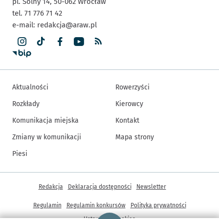
pl. Solny 14,
50-062
Wrocław
tel. 71 776 71 42
e-mail:
redakcja@araw.pl
Aktualności
Rowerzyści
Rozkłady
Kierowcy
Komunikacja miejska
Kontakt
Zmiany w komunikacji
Mapa strony
Piesi
Inne informacje
Redakcja
Deklaracja dostępności
Newsletter
Regulamin
Regulamin konkursów
Polityka prywatności
Strona główna - wroclaw.pl
Ustawienia cookies