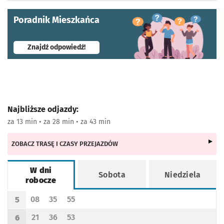
Poradnik Mieszkańca
- otworzy się w nowej karcie
Znajdź odpowiedź!
Najbliższe odjazdy:
za 13 min • za 28 min • za 43 min
ZOBACZ TRASĘ I CZASY PRZEJAZDÓW
W dni
Sobota
Niedziela
robocze
Rozkład jazdy -
W dni robocze
08
35
55
5
Odjazd
minut po godzinie 5
Odjazd
minut po godzinie 5
Odjazd
minut po godzinie 5
Godzina odjazdu
21
36
53
6
Odjazd
minut po godzinie 6
Odjazd
minut po godzinie 6
Odjazd
minut po godzinie 6
Godzina odjazdu