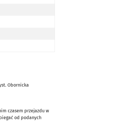
DO PRZYST. OBORNICKA (OBWODNICA) PO TRASIE)
ICKIEJ (DO PRZYST. OBORNICKA (OBWODNICA) PO TRASIE)
zyst. Obornicka
dnim czasem przejazdu w
dbiegać od podanych