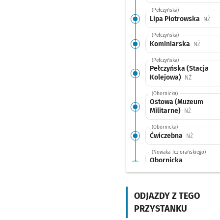
(Pełczyńska)
Lipa Piotrowska
Prz
NŻ
(Pełczyńska)
Kominiarska
Przysta
NŻ
(Pełczyńska)
Pełczyńska (Stacja
Kolejowa)
Przystanek
NŻ
(Obornicka)
Ostowa (Muzeum
Militarne)
Przystanek
NŻ
(Obornicka)
Ćwiczebna
Przystane
NŻ
(Nowaka-Jeziorańskiego)
Obornicka
(Obwodnica)
Przysta
NŻ
(most Milenijny)
Most Milenijny
Przys
ODJAZDY Z TEGO
NŻ
PRZYSTANKU
(Milenijna)
Milenijna (Hala