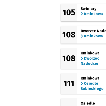
Orbita)
Przystanek na
NŻ
Świniary
105
(Wejherowska)
Kminkowa
Wejherowska (Hala
Orbita)
(Legnicka)
Dworzec Nad
Kwiska
108
Kminkowa
(Na Ostatnim Groszu)
Na Ostatnim Groszu
(Estakada)
Kminkowa
108
Gądowianka
Przysta
NŻ
Dworzec
Nadodrze
(Klecińska)
Szkocka
(Klecińska)
Kminkowa
Wrocławski Park
111
Osiedle
Technologiczny
Sobieskiego
(Klecińska)
ROD Oświata
Przysta
NŻ
Osiedle
(Grabiszyńska)