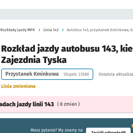
Rozkłady jazdy MPK
Linia 143
Autobus 143, przystanek Kminkowa, ki
Rozkład jazdy autobusu 143, kie
Zajezdnia Tyska
Przystanek Kminkowa
Słupek: 23560
Ostatnia aktualiz
Linia zmieniona
ładach
jazdy
linii 143
( 8 zmian )
Masz pytanie? My znamy na
- ot
Znajdź odpowiedź!