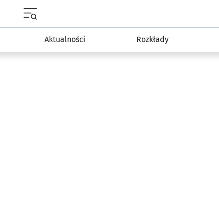
Menu główne portalu wroclaw.pl
Aktualności
Rozkłady