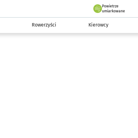
Powietrze
we Wrocławiu
munikacja
umiarkowane
Rowerzyści
Kierowcy