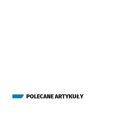
Bukowskiego
Przyst
NŻ
(Racławicka)
Racławicka
(Racławicka)
Rymarska
(Racławicka)
Modlińska
(Jastrzębia)
Racławicka (Szkoła)
(Powstańców Śląskich)
Hallera
(Kamienna)
Drukarska
POLECANE ARTYKUŁY
(Kamienna)
Uniwersytet
Ekonomiczny
(Borowska)
Śliczna