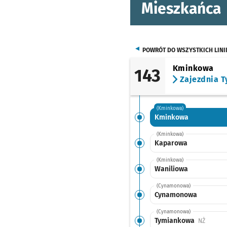
Mieszkańca
POWRÓT DO WSZYSTKICH LINI
Kminkowa
143
Zajezdnia T
(Kminkowa)
Kminkowa
(Kminkowa)
Kaparowa
(Kminkowa)
Waniliowa
(Cynamonowa)
Cynamonowa
(Cynamonowa)
Tymiankowa
Przysta
NŻ