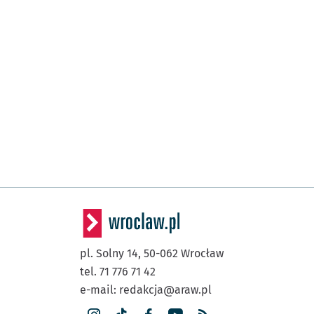
(Borowska)
ROD Bajki
(Borowska)
Działkowa
(Świeradowska)
Gaj
(Świeradowska)
Świeradowska
(Morwowa)
Morwowa
Przystanek
NŻ
(Gazowa)
Złotostocka
Przystan
NŻ
(Tarnogajska)
Klimasa
pl. Solny 14,
50-062
Wrocław
(Armii Krajowej)
tel. 71 776 71 42
Armii Krajowej
(Bogedaina)
Przysta
NŻ
e-mail:
redakcja@araw.pl
(Krakowska)