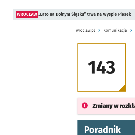
WROCŁAW
„Lato na Dolnym Śląsku” trwa na Wyspie Piasek
wroclaw.pl
Komunikacja
143
Zmiany w rozk
Poradnik