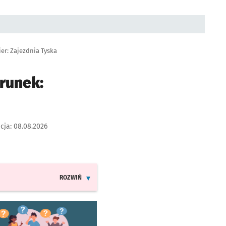
er: Zajezdnia Tyska
runek:
acja:
08.08.2026
ROZWIŃ
INFORMACJE O ZMIANACH W ROZKŁADACH JAZDY LINI
worzy się w nowej karcie