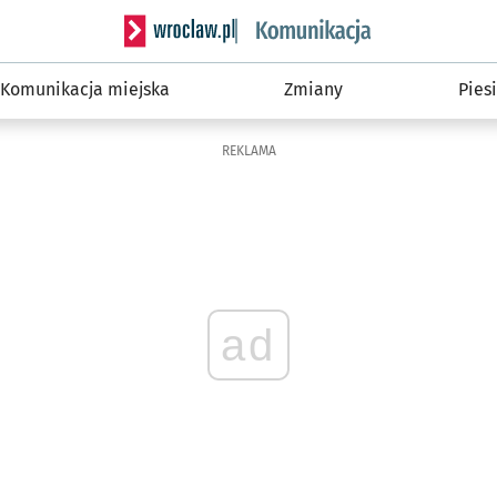
Serwis informacyjny wroclaw.pl podserwis: Ko
Komunikacja miejska
Zmiany
Piesi
REKLAMA
ad