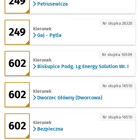
249
Petrusewicza
249 - kierunek Gaj - Pętla
Nr słupka 26320
249
Kierunek
Gaj - Pętla
602 - kierunek Biskupice Podg. Lg Energ
Nr słupka 16509
602
Kierunek
Biskupice Podg. Lg Energy Solution Wr. I
602 - kierunek Dworzec Główny (Dwor
Nr słupka 16510
602
Kierunek
Dworzec Główny (Dworcowa)
602 - kierunek Bezpieczna
Nr słupka 16510
602
Kierunek
Bezpieczna