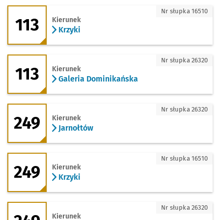
113 - kierunek Krzyki
Nr słupka 16510
113
Kierunek
Krzyki
113 - kierunek Galeria Dominikańska
Nr słupka 26320
113
Kierunek
Galeria Dominikańska
249 - kierunek Jarnołtów
Nr słupka 26320
249
Kierunek
Jarnołtów
249 - kierunek Krzyki
Nr słupka 16510
249
Kierunek
Krzyki
249 - kierunek Petrusewicza
Nr słupka 26320
Kierunek