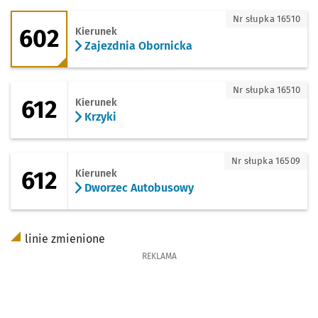
602 - kierunek Zajezdnia Obornicka
Nr słupka 16510
602
Kierunek
Zajezdnia Obornicka
612 - kierunek Krzyki
Nr słupka 16510
612
Kierunek
Krzyki
612 - kierunek Dworzec Autobusowy
Nr słupka 16509
612
Kierunek
Dworzec Autobusowy
linie zmienione
REKLAMA