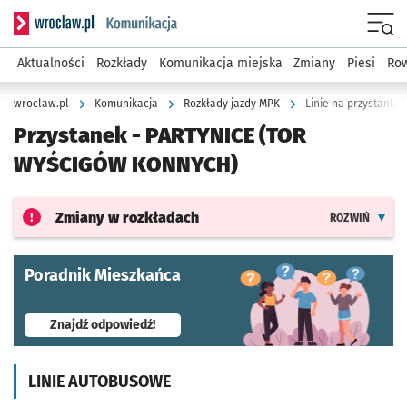
Serwis informacyjny wroclaw.pl podserwis: Komunikacja
Menu
Aktualności
Rozkłady
Komunikacja miejska
Zmiany
Piesi
Row
wroclaw.pl
Komunikacja
Rozkłady jazdy MPK
Linie na przystanku
Przystanek -
PARTYNICE (TOR
WYŚCIGÓW KONNYCH)
Zmiany w rozkładach
ROZWIŃ
Poradnik Mieszkańca
- otworzy się w nowej karcie
Znajdź odpowiedź!
LINIE AUTOBUSOWE