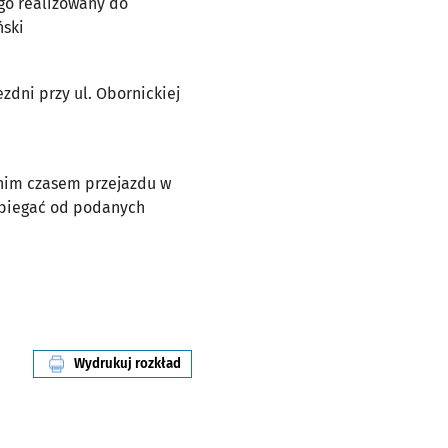
ego realizowany do
ński
zdni przy ul. Obornickiej
dnim czasem przejazdu w
dbiegać od podanych
Wydrukuj rozkład
linii nr 602