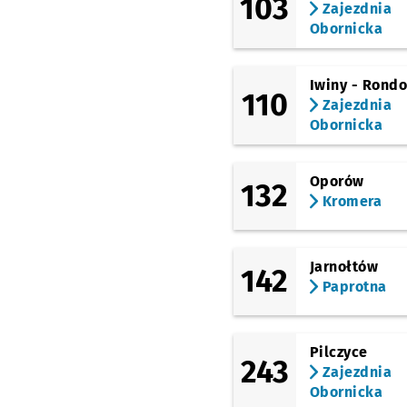
103
Zajezdnia
Bezpieczna
Obornicka
Iwiny - Rond
110
Zajezdnia
Obornicka
Oporów
132
Kromera
Jarnołtów
142
Paprotna
Pilczyce
243
Zajezdnia
Obornicka