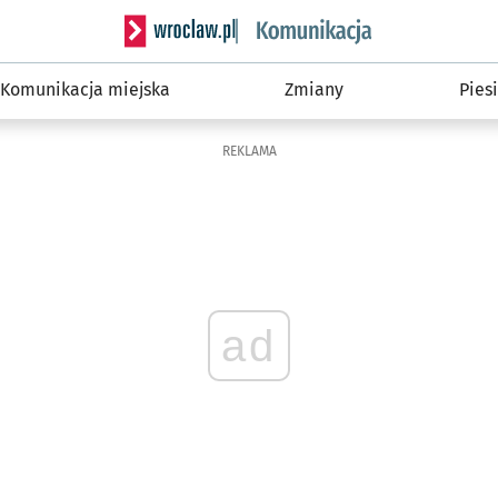
Serwis informacyjny wroclaw.pl podserwis: Ko
Komunikacja miejska
Zmiany
Piesi
REKLAMA
ad