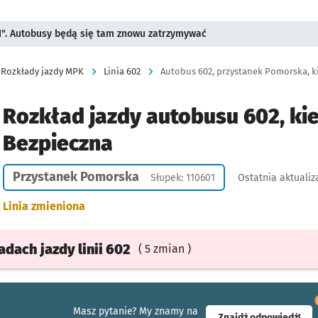
II". Autobusy będą się tam znowu zatrzymywać
Rozkłady jazdy MPK
Linia 602
Autobus 602, przystanek Pomorska, k
Rozkład jazdy autobusu 602, ki
Bezpieczna
Przystanek Pomorska
Słupek: 110601
Ostatnia aktualiz
Linia zmieniona
ładach
jazdy
linii 602
( 5 zmian )
Masz pytanie? My znamy na
- ot
Znajdź odpowiedź!