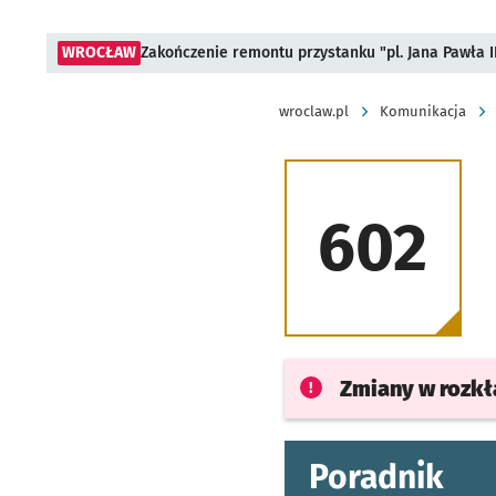
WROCŁAW
Zakończenie remontu przystanku "pl. Jana Pawła 
wroclaw.pl
Komunikacja
602
Zmiany w rozk
Poradnik