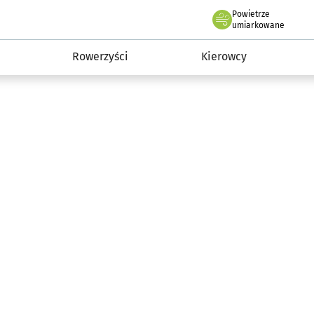
Powietrze
we Wrocławiu
munikacja
umiarkowane
Rowerzyści
Kierowcy