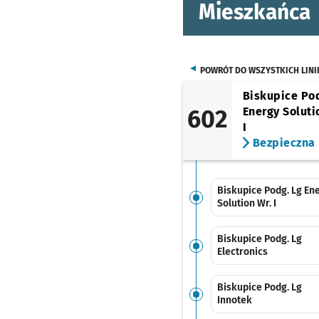
Mieszkańca
POWRÓT DO WSZYSTKICH LINI
Biskupice Po
602
Energy Soluti
I
Bezpieczna
Biskupice Podg. Lg En
Solution Wr. I
Biskupice Podg. Lg
Electronics
Biskupice Podg. Lg
Innotek