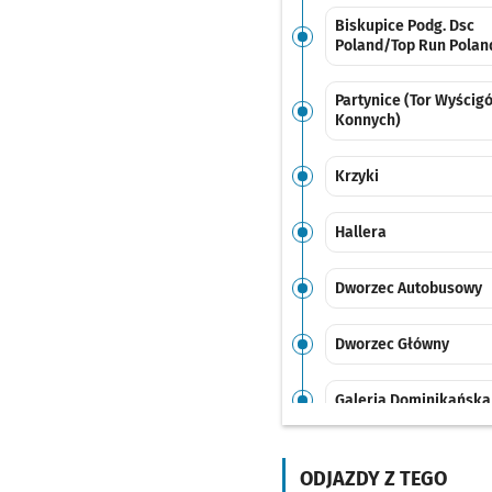
Biskupice Podg. Dsc
Poland/Top Run Polan
Partynice (Tor Wyścig
Konnych)
Krzyki
Hallera
Dworzec Autobusowy
Dworzec Główny
Galeria Dominikańska
Świdnicka
ODJAZDY Z TEGO