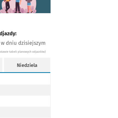
djazdy:
 w dniu dzisiejszym
dstawie tabeli planowych odjazdów)
Niedziela
REALIZOWANY DO ZAJEZDNI PRZY UL. OBORNICKIEJ PRZEZ PL. DOMINIKAŃSKI
I PRZY UL. OBORNICKIEJ PRZEZ PL. DOMINIKAŃSKI
ŁÓWNEGO REALIZOWANY DO ZAJEZDNI PRZY UL. OBORNICKIEJ PRZEZ PL. DOMINIKAŃSKI
DWORCA GŁÓWNEGO REALIZOWANY DO ZAJEZDNI PRZY UL. OBORNICKIEJ PRZEZ PL. DOMINIKAŃSKI