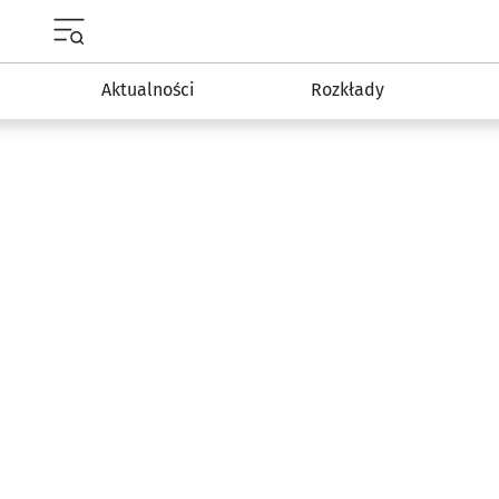
Menu główne portalu wroclaw.pl
Aktualności
Rozkłady