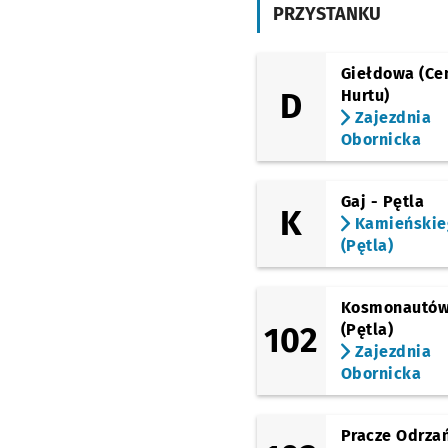
PRZYSTANKU
Rynek
Mosty Pomorskie
Giełdowa (Ce
D
Hurtu)
Zajezdnia
Pomorska
Obornicka
Pl. Staszica
Gaj - Pętla
K
Kleczkowska
Kamieńskie
(Pętla)
Most Osobowicki
Kosmonautó
Serbska (C.K. Agora)
102
(Pętla)
Zajezdnia
Obornicka
Łużycka
Różanka
Pracze Odrza