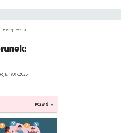
ier: Bezpieczna
erunek:
acja:
18.07.2026
ROZWIŃ
INFORMACJE O ZMIANACH W ROZKŁADACH JAZDY LIN
worzy się w nowej karcie