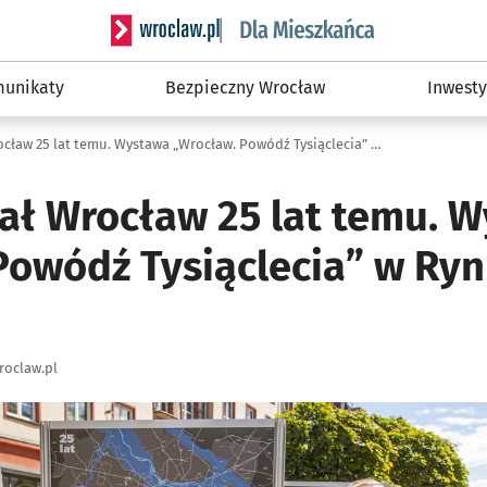
Serwis informacyjny wroclaw.pl podserwis: Dla
unikaty
Bezpieczny Wrocław
Inwesty
Tak wyglądał Wrocław 25 lat temu. Wystawa „Wrocław. Powódź Tysiąclecia” w Rynku [ZOBACZ ZDJĘCIA]
ał Wrocław 25 lat temu. 
Powódź Tysiąclecia” w Ry
roclaw.pl
ię