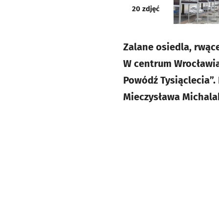
galeria
20
zdjęć
Zalane osiedla, rwąc
W centrum Wrocławia,
Powódź Tysiąclecia”.
Mieczysława Michala