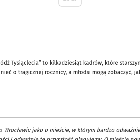
dź Tysiąclecia” to kilkadziesiąt kadrów, które starsz
eć o tragicznej rocznicy, a młodsi mogą zobaczyć, jak
 Wrocławiu jako o mieście, w którym bardzo odważni
ości i odważnie tę przyszłość planujemy. O mieście n