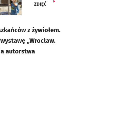
ZDJĘĆ
eszkańców z żywiołem.
ć wystawę „Wrocław.
ia autorstwa