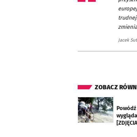
europej
trudnej
zmienia
Jacek Su
ZOBACZ RÓWN
otworzy się w nowej ka
Powódź 
wygląda
[ZDJĘCIA