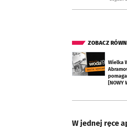
ZOBACZ RÓWN
otworzy się w nowej ka
Wielka 
Abramow
pomagał
[NOWY 
W jednej ręce a