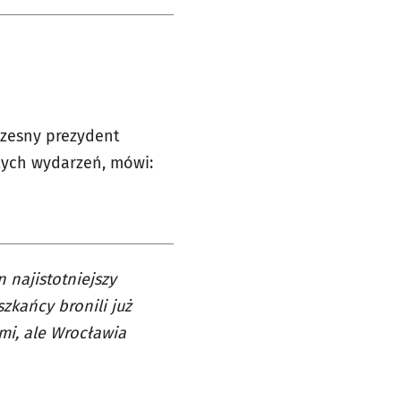
czesny prezydent
tych wydarzeń, mówi:
n najistotniejszy
zkańcy bronili już
mi, ale Wrocławia