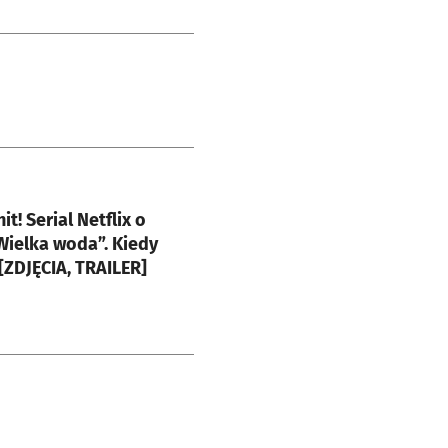
e
it! Serial Netflix o
ielka woda”. Kiedy
[ZDJĘCIA, TRAILER]