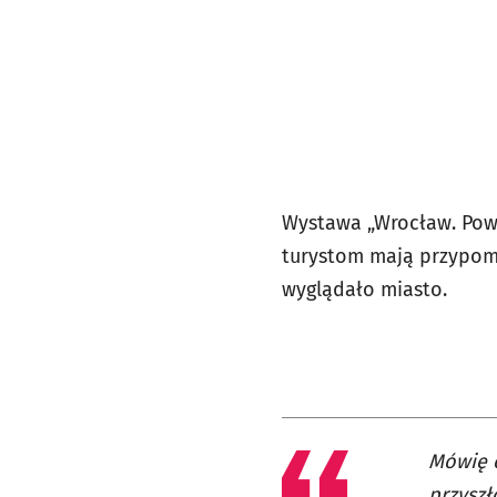
Wystawa „Wrocław. Powó
turystom mają przypomni
wyglądało miasto.
Mówię o
przyszł