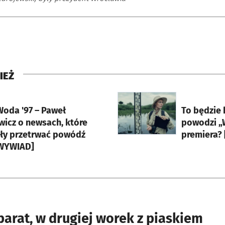
IEŻ
rcie
otworzy się w nowej karci
Woda '97 – Paweł
To będzie h
icz o newsach, które
powodzi „W
y przetrwać powódź
premiera? 
WYWIAD]
parat, w drugiej worek z piaskiem