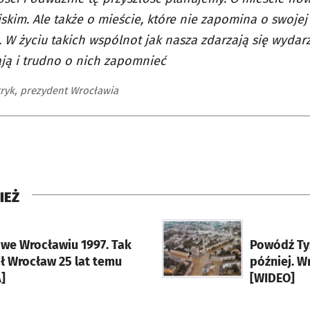
skim. Ale także o mieście, które nie zapomina o swojej h
. W życiu takich wspólnot jak nasza zdarzają się wydarz
ją i trudno o nich zapomnieć
tryk, prezydent Wrocławia
IEŻ
rcie
otworzy się w nowej karci
we Wrocławiu 1997. Tak
Powódź Tys
ł Wrocław 25 lat temu
później. 
]
[WIDEO]