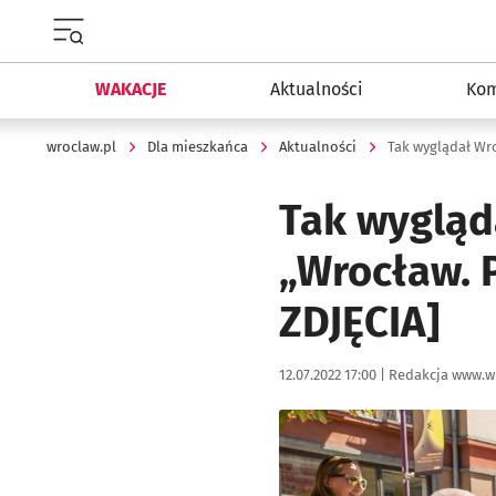
Menu główne portalu wroclaw.pl
WAKACJE
Aktualności
Kom
wroclaw.pl
Dla mieszkańca
Aktualności
Tak wygląd
„Wrocław. 
ZDJĘCIA]
Data publikacji:
Autor:
12.07.2022 17:00 |
Redakcja www.w
Kliknij, aby zobaczyć galer