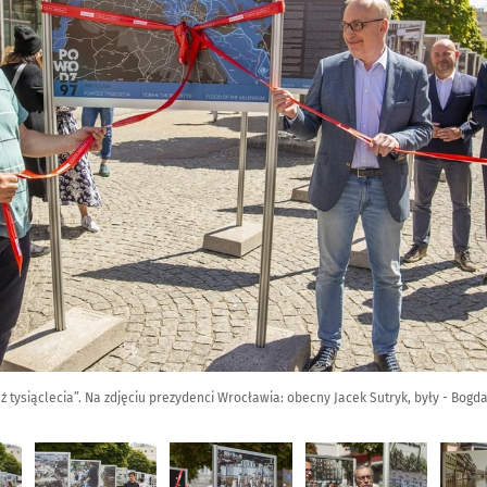
tysiąclecia”. Na zdjęciu prezydenci Wrocławia: obecny Jacek Sutryk, były - Bogda