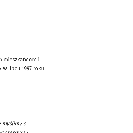
ym mieszkańcom i
 w lipcu 1997 roku
e myślimy o
owoczesnym i