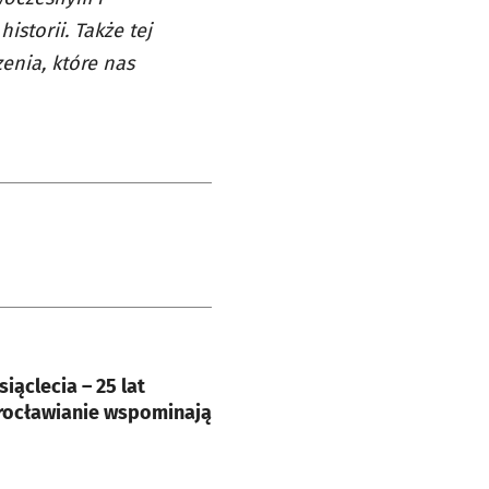
istorii. Także tej
enia, które nas
e
iąclecia – 25 lat
Wrocławianie wspominają