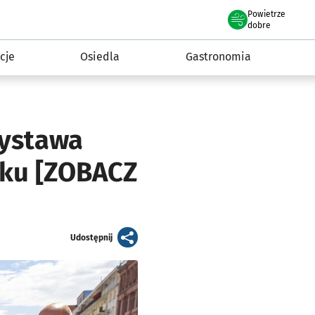
Powietrze
we Wrocławiu
 mieszkańca
dobre
cje
Osiedla
Gastronomia
Wystawa
nku [ZOBACZ
artykuł
Udostępnij