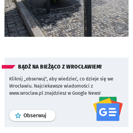
BĄDŹ NA BIEŻĄCO Z WROCŁAWIEM!
Kliknij „obserwuj”, aby wiedzieć, co dzieje się we
Wrocławiu.
Najciekawsze wiadomości z
www.wroclaw.pl znajdziesz w Google News!
profil
google news
serwisu wroclaw
Obserwuj