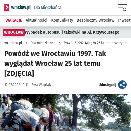
Serwis informacyjny wroclaw.pl podserwis: Dla mieszkańca
Menu
WAKACJE
Aktualności
Komunikaty
Bezpieczny Wrocław
Inwest
WROCŁAW
Wypadek autobusu i taksówki na Al. Krzywoustego
wroclaw.pl
Dla mieszkańca
Powódź 1997. Minęło 26 lat od niszczyciel
Powódź we Wrocławiu 1997. Tak
wyglądał Wrocław 25 lat temu
[ZDJĘCIA]
Data publikacji:
Autor:
artykuł
12.07.2022 10:11 |
Ewa Waplak
Udostępnij
Kliknij, aby zobaczyć galerię