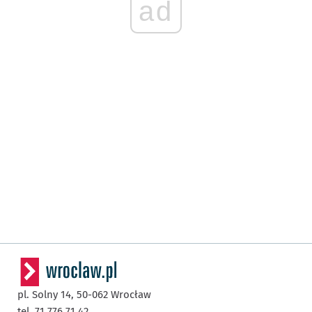
ad
pl. Solny 14,
50-062
Wrocław
tel. 71 776 71 42