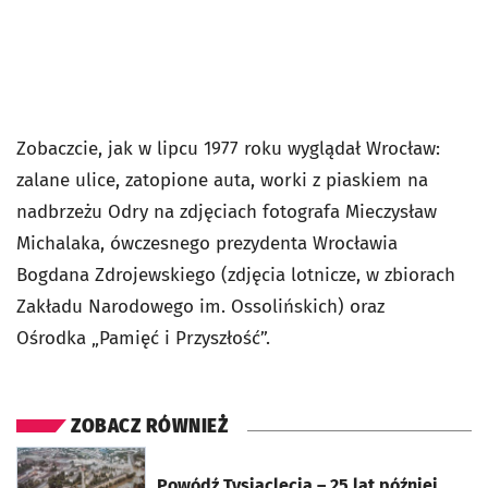
Zobaczcie, jak w lipcu 1977 roku wyglądał Wrocław:
zalane ulice, zatopione auta, worki z piaskiem na
nadbrzeżu Odry na zdjęciach fotografa Mieczysław
Michalaka, ówczesnego prezydenta Wrocławia
Bogdana Zdrojewskiego (zdjęcia lotnicze, w zbiorach
Zakładu Narodowego im. Ossolińskich
) oraz
Ośrodka
„
Pamięć i Przyszłość”.
ZOBACZ RÓWNIEŻ
otworzy się w nowej karcie
Powódź Tysiąclecia – 25 lat później.