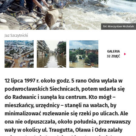
fot. Mieczysław Michalak
Jaz Szczytnicki
GALERIA
32
ZDJĘĆ
12 lipca 1997 r. około godz. 5 rano Odra wylała w
podwrocławskich Siechnicach, potem wdarła się
do Radwanic i sunęła ku centrum. Kto mógł –
mieszkańcy, urzędnicy – stanęli na wałach, by
minimalizować rozlewanie się rzeki po ulicach. Ale
ona nie odpuszczała, około południa, przerwawszy
wały w okolicy ul. Traugutta, Oława i Odra zalały