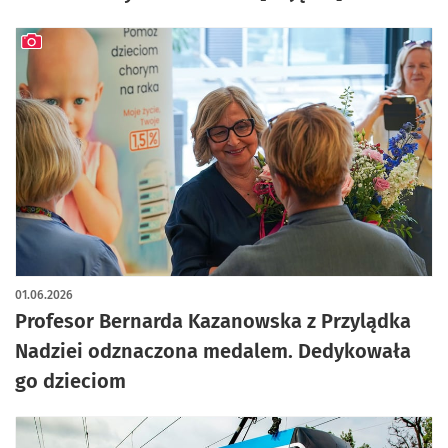
artykuł z galerią zdjęć
01.06.2026
Profesor Bernarda Kazanowska z Przylądka
Nadziei odznaczona medalem. Dedykowała
go dzieciom