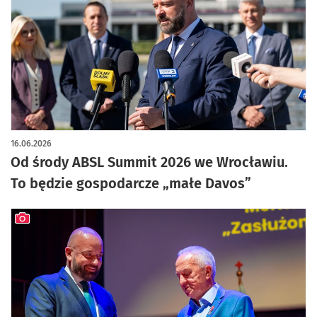
artykuł z galerią zdjęć
16.06.2026
Od środy ABSL Summit 2026 we Wrocławiu.
To będzie gospodarcze „małe Davos”