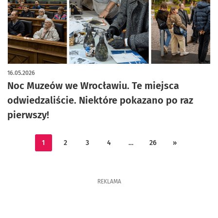
artykuł z galerią zdjęć
16.05.2026
Noc Muzeów we Wrocławiu. Te miejsca
odwiedzaliście. Niektóre pokazano po raz
pierwszy!
1
2
3
4
…
26
»
REKLAMA