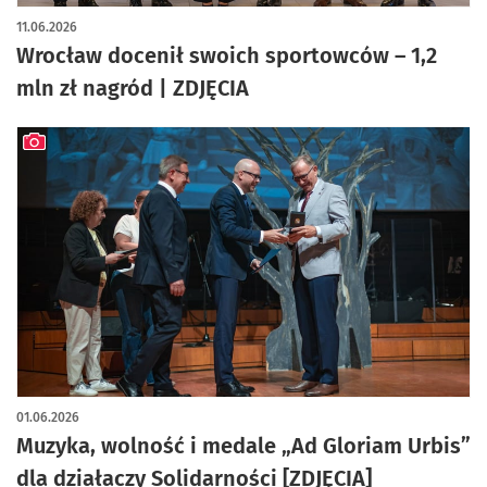
artykuł z galerią zdjęć
11.06.2026
Wrocław docenił swoich sportowców – 1,2
mln zł nagród | ZDJĘCIA
artykuł z galerią zdjęć
01.06.2026
Muzyka, wolność i medale „Ad Gloriam Urbis”
dla działaczy Solidarności [ZDJĘCIA]