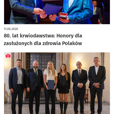
artykuł z galerią zdjęć
11.06.2026
80. lat krwiodawstwa: Honory dla
zasłużonych dla zdrowia Polaków