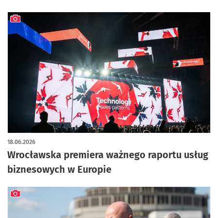
artykuł z galerią zdjęć
18.06.2026
Wrocławska premiera ważnego raportu usług
biznesowych w Europie