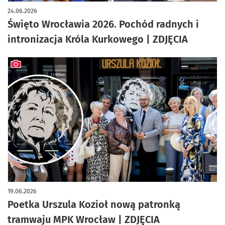
artykuł z galerią zdjęć
24.06.2026
Święto Wrocławia 2026. Pochód radnych i
intronizacja Króla Kurkowego | ZDJĘCIA
artykuł z galerią zdjęć
19.06.2026
Poetka Urszula Kozioł nową patronką
tramwaju MPK Wrocław | ZDJĘCIA