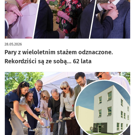
artykuł z galerią zdjęć
28.05.2026
Pary z wieloletnim stażem odznaczone.
Rekordziści są ze sobą... 62 lata