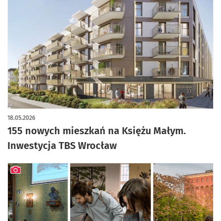
artykuł z galerią zdjęć
18.05.2026
155 nowych mieszkań na Księżu Małym.
Inwestycja TBS Wrocław