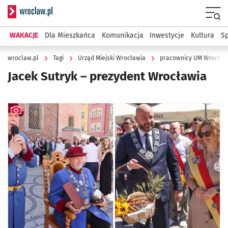
Serwis informacyjny wroclaw.pl
Menu
WAKACJE
Dla Mieszkańca
Komunikacja
Inwestycje
Kultura
Sp
wroclaw.pl
Tagi
Urząd Miejski Wrocławia
pracownicy UM Wrocław 
Jacek Sutryk – prezydent Wrocławia