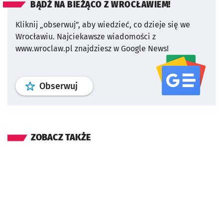
BĄDŹ NA BIEŻĄCO Z WROCŁAWIEM!
Kliknij „obserwuj”, aby wiedzieć, co dzieje się we
Wrocławiu.
Najciekawsze wiadomości z
www.wroclaw.pl znajdziesz w Google News!
profil
google news
serwisu wroclaw
Obserwuj
ZOBACZ TAKŻE