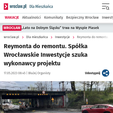
Serwis informacyjny wroclaw.pl podserwis: Dla mieszkańca
Menu
WAKACJE
Aktualności
Komunikaty
Bezpieczny Wrocław
Inwest
WROCŁAW
„Lato na Dolnym Śląsku” trwa na Wyspie Piasek
wroclaw.pl
Dla mieszkańca
Inwestycje
Reymonta do remontu. Sp
Reymonta do remontu. Spółka
Wrocławskie Inwestycje szuka
wykonawcy projektu
Data publikacji:
Autor:
artykuł
17.05.2023 08:45 |
Błażej Organisty
Udostępnij
Kliknij, aby powiększyć