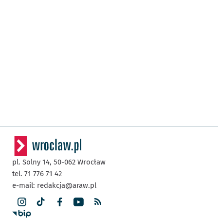
pl. Solny 14,
50-062
Wrocław
tel. 71 776 71 42
e-mail:
redakcja@araw.pl