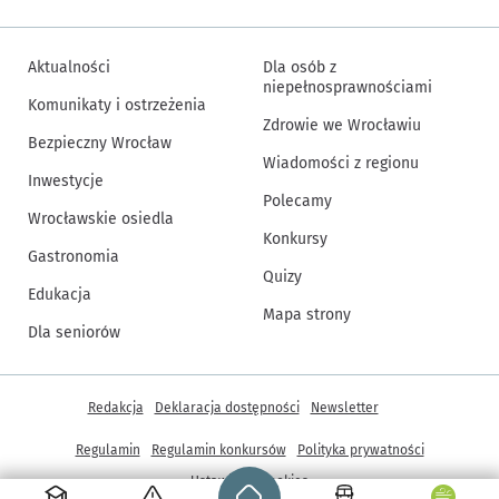
Aktualności
Dla osób z
niepełnosprawnościami
Komunikaty i ostrzeżenia
Zdrowie we Wrocławiu
Bezpieczny Wrocław
Wiadomości z regionu
Inwestycje
Polecamy
Wrocławskie osiedla
Konkursy
Gastronomia
Quizy
Edukacja
Mapa strony
Dla seniorów
Inne informacje
Redakcja
Deklaracja dostępności
Newsletter
Regulamin
Regulamin konkursów
Polityka prywatności
Strona główna - wroclaw.pl
Ustawienia cookies