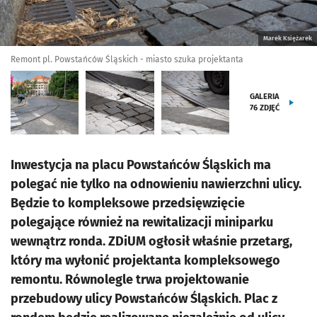
Marek Księżarek
Remont pl. Powstańców Śląskich - miasto szuka projektanta
GALERIA
76
ZDJĘĆ
Inwestycja na placu Powstańców Śląskich ma
polegać nie tylko na odnowieniu nawierzchni ulicy.
Będzie to kompleksowe przedsięwzięcie
polegające również na rewitalizacji miniparku
wewnątrz ronda. ZDiUM ogłosił właśnie przetarg,
który ma wyłonić projektanta kompleksowego
remontu. Równolegle trwa projektowanie
przebudowy ulicy Powstańców Śląskich. Plac z