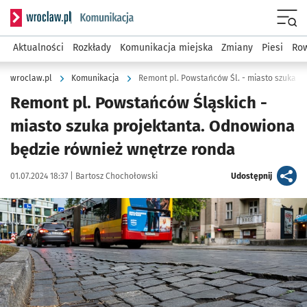
Serwis informacyjny wroclaw.pl podserwis: Komunikacja
Menu
Aktualności
Rozkłady
Komunikacja miejska
Zmiany
Piesi
Row
wroclaw.pl
Komunikacja
Remont pl. Powstańców Śl. - miasto szuka pr
Remont pl. Powstańców Śląskich -
miasto szuka projektanta. Odnowiona
będzie również wnętrze ronda
Data publikacji:
Autor:
artykuł
01.07.2024 18:37 |
Bartosz Chochołowski
Udostępnij
Kliknij, aby zobaczyć galerię