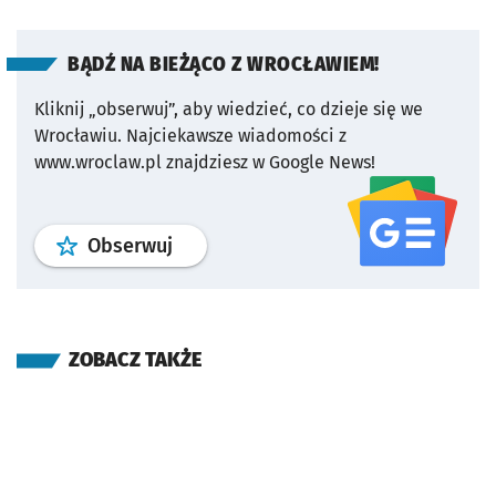
BĄDŹ NA BIEŻĄCO Z WROCŁAWIEM!
Kliknij „obserwuj”, aby wiedzieć, co dzieje się we
Wrocławiu.
Najciekawsze wiadomości z
www.wroclaw.pl znajdziesz w Google News!
profil
google news
serwisu wroclaw
Obserwuj
ZOBACZ TAKŻE