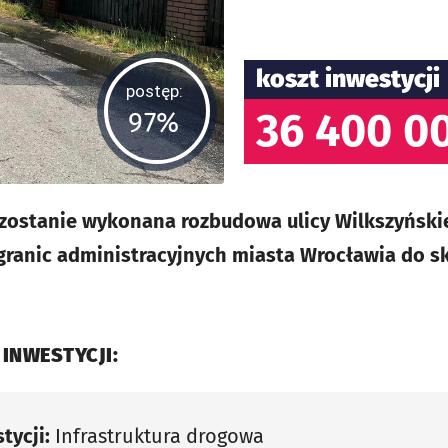
koszt inwestycji
postęp:
36 400 00
97%
zostanie wykonana rozbudowa ulicy Wilkszyński
 granic administracyjnych miasta Wrocławia do sk
 INWESTYCJI:
tycji:
Infrastruktura drogowa