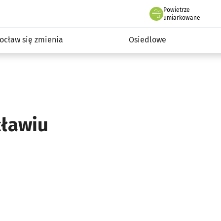
Powietrze
we Wrocławiu
InwestycjeWRO - miejskie inwestycje 2019-2032
umiarkowane
ocław się zmienia
Osiedlowe
cławiu