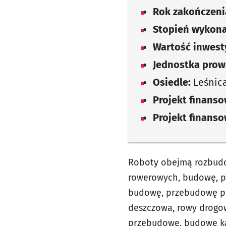
Rok zakończenia
Stopień wykona
Wartość inwesty
Jednostka prow
Osiedle:
Leśnic
Projekt finans
Projekt finans
Roboty obejmą rozbudow
rowerowych, budowę, p
budowę, przebudowę pr
deszczowa, rowy drogow
przebudowę, budowę kan