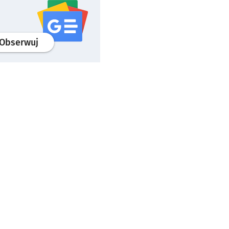
profil
google news
serwisu wroclaw.pl
Obserwuj