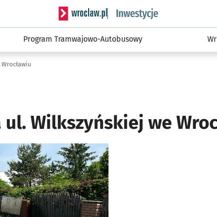
Serwis informacyjny wroclaw.pl podserwis: #
Program Tramwajowo-Autobusowy
Wr
e Wrocławiu
ul. Wilkszyńskiej we Wro