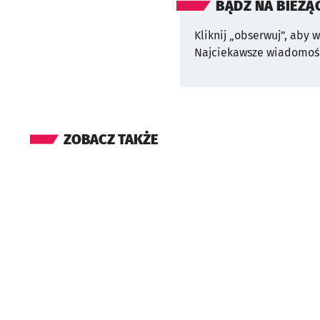
BĄDŹ NA BIEŻĄ
Kliknij „obserwuj”, aby 
Najciekawsze wiadomośc
ZOBACZ TAKŻE