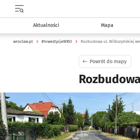
Menu główne portalu wroclaw.pl
Aktualności
Mapa
wroclaw.pl
#InwestycjeWRO
Rozbudowa ul. Wilkszyńskiej w
Powrót do mapy
Rozbudowa 
Kliknij, aby powiększyć