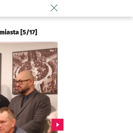
Wróć do artykułu Spotkanie mieszkań
miasta [5/17]
Przejdź do kolejnego zdjęcia.