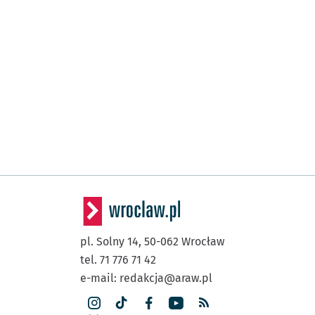
pl. Solny 14,
50-062
Wrocław
tel. 71 776 71 42
e-mail:
redakcja@araw.pl