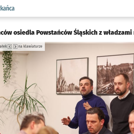
aw.pl podserwis: Dla mieszkańca
ców osiedla Powstańców Śląskich z władzami 
załek
na klawiaturze
jęcia.