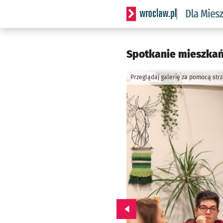
Serwis informacyjny wrocl
Spotkanie mieszkań
Przeglądaj galerię za pomocą str
Przejdź do poprzedniego zd