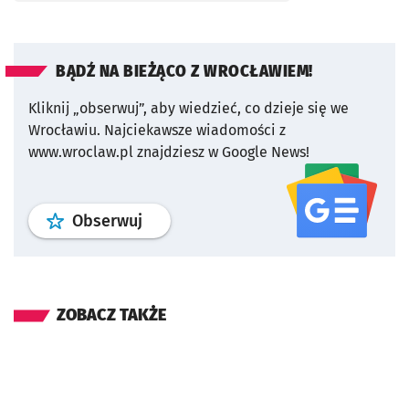
BĄDŹ NA BIEŻĄCO Z WROCŁAWIEM!
Kliknij „obserwuj”, aby wiedzieć, co dzieje się we
Wrocławiu.
Najciekawsze wiadomości z
www.wroclaw.pl znajdziesz w Google News!
profil
google news
serwisu wroclaw
Obserwuj
ZOBACZ TAKŻE