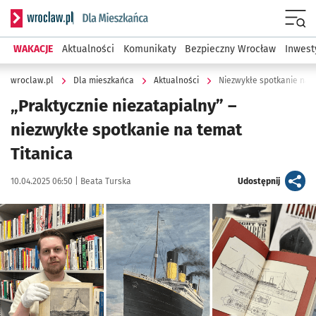
Serwis informacyjny wroclaw.pl podserwis: Dla mieszkańca
Menu
WAKACJE
Aktualności
Komunikaty
Bezpieczny Wrocław
Inwest
wroclaw.pl
Dla mieszkańca
Aktualności
Niezwykłe spotkanie na 
„Praktycznie niezatapialny” –
niezwykłe spotkanie na temat
Titanica
Data publikacji:
Autor:
artykuł
10.04.2025 06:50 |
Beata Turska
Udostępnij
Kliknij, aby zobaczyć galerię