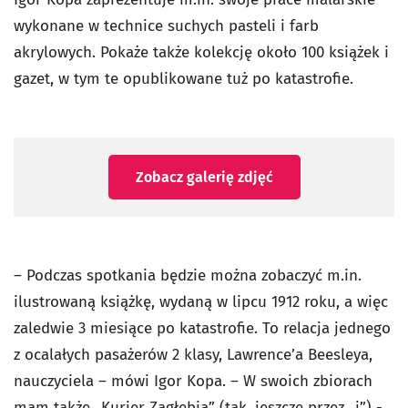
wykonane w technice suchych pasteli i farb
akrylowych. Pokaże także kolekcję około 100 książek i
gazet, w tym te opublikowane tuż po katastrofie.
Zobacz galerię zdjęć
– Podczas spotkania będzie można zobaczyć m.in.
ilustrowaną książkę, wydaną w lipcu 1912 roku, a więc
zaledwie 3 miesiące po katastrofie. To relacja jednego
z ocalałych pasażerów 2 klasy, Lawrence’a Beesleya,
nauczyciela – mówi Igor Kopa. – W swoich zbiorach
mam także „Kurjer Zagłębia” (tak, jeszcze przez „j”) -