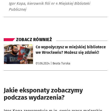
Igor Kopa, kierownik filii nr 4 Miejskiej Biblioteki
Publicznej
ZOBACZ RÓWNIEŻ
otworzy się w nowej karcie
Co wypożyczysz w miejskiej bibliotece
we Wrocławiu? Możesz się zdziwić!
01.06.2024
| Beata Turska
Jakie eksponaty zobaczymy
podczas wydarzenia?
Igor Kopa zaprezentuje m.in. swoje prace malarskie