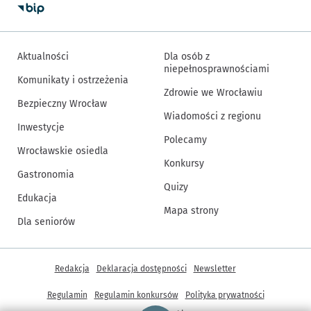
Aktualności
Dla osób z
niepełnosprawnościami
Komunikaty i ostrzeżenia
Zdrowie we Wrocławiu
Bezpieczny Wrocław
Wiadomości z regionu
Inwestycje
Polecamy
Wrocławskie osiedla
Konkursy
Gastronomia
Quizy
Edukacja
Mapa strony
Dla seniorów
Inne informacje
Redakcja
Deklaracja dostępności
Newsletter
Regulamin
Regulamin konkursów
Polityka prywatności