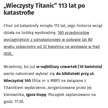
„Wieczysty Titanic” 113 lat po
katastrofie
Choć od katastrofy minęło 113 lat, jego historia wciąż
działa na ludzką wyobraźnię.
160 przedmiotów
wyciągniętych z odnalezionego w połowie lat 80
wraku zobaczymy od 22 kwietnia na wystawie w Hali
IASE.
Wcześniej, bo już
w najbliższy czwartek (10 kwietnia)
warto natomiast wybrać się
do biblioteki przy ul.
Wieczystej 105
(filia nr 4 MBP) na związane z
Titanikiem wydarzenie, zorganizowane przez jej
kierownika,
Igora Kopę
. Początek zaplanowano na
godz. 17:30.