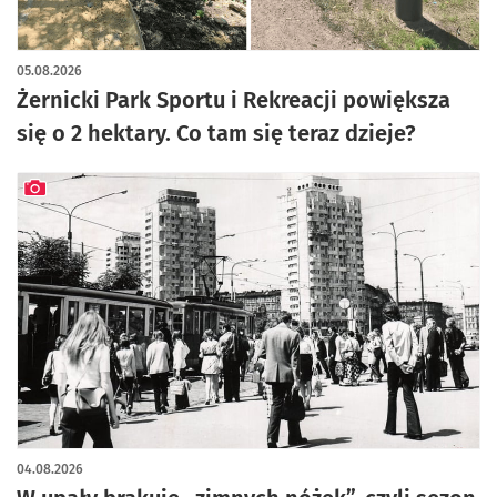
artykuł z galerią zdjęć
05.08.2026
Żernicki Park Sportu i Rekreacji powiększa
się o 2 hektary. Co tam się teraz dzieje?
artykuł z galerią zdjęć
04.08.2026