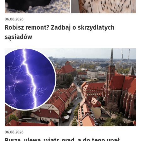
artykuł z galerią zdjęć
06.08.2026
Robisz remont? Zadbaj o skrzydlatych
sąsiadów
06.08.2026
Burza, ulewa, wiatr, grad, a do tego upał.