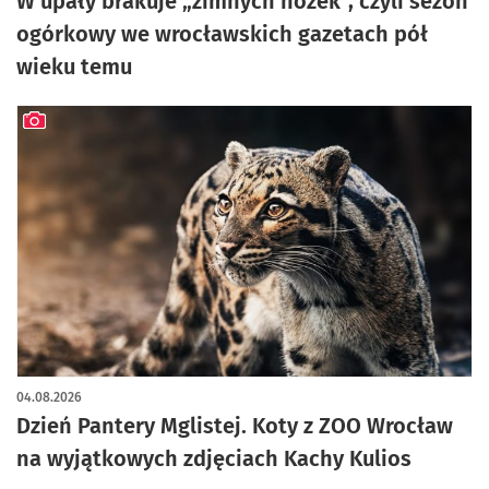
W upały brakuje „zimnych nóżek”, czyli sezon
ogórkowy we wrocławskich gazetach pół
wieku temu
artykuł z galerią zdjęć
04.08.2026
Dzień Pantery Mglistej. Koty z ZOO Wrocław
na wyjątkowych zdjęciach Kachy Kulios