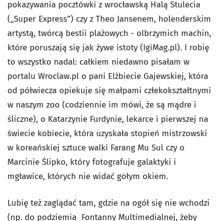
pokazywania pocztówki z wrocławską Halą Stulecia
(„Super Express”) czy z Theo Jansenem, holenderskim
artystą, twórcą bestii plażowych - olbrzymich machin,
które poruszają się jak żywe istoty (IgiMag.pl). I robię
to wszystko nadal: całkiem niedawno pisałam w
portalu Wroclaw.pl o pani Elżbiecie Gajewskiej, która
od półwiecza opiekuje się małpami człekokształtnymi
w naszym zoo (codziennie im mówi, że są mądre i
śliczne), o Katarzynie Furdynie, lekarce i pierwszej na
świecie kobiecie, która uzyskała stopień mistrzowski
w koreańskiej sztuce walki Farang Mu Sul czy o
Marcinie Ślipko, który fotografuje galaktyki i
mgławice, których nie widać gołym okiem.
Lubię też zaglądać tam, gdzie na ogół się nie wchodzi
(np. do podziemia Fontanny Multimedialnej, żeby