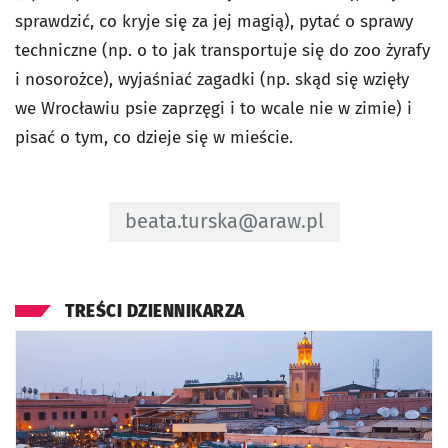
sprawdzić, co kryje się za jej magią), pytać o sprawy
techniczne (np. o to jak transportuje się do zoo żyrafy
i nosorożce), wyjaśniać zagadki (np. skąd się wzięły
we Wrocławiu psie zaprzęgi i to wcale nie w zimie) i
pisać o tym, co dzieje się w mieście.
Adres e-mail do redaktor - Beata Tu
beata.turska@araw.pl
TREŚCI DZIENNIKARZA