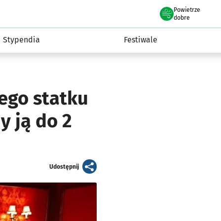
Powietrze
we Wrocławiu
Kultura
dobre
Stypendia
Festiwale
nego statku
 ją do 2
artykuł
Udostępnij