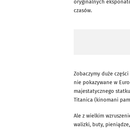
oryginalnych eksponató
czasów.
Zobaczymy duże części
nie pokazywane w Europ
majestatycznego statku
Titanica (kinomani pami
Ale z wielkim wzruszen
walizki, buty, pieniądz