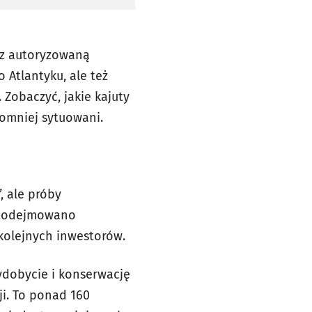
ez autoryzowaną
 Atlantyku, ale też
Zobaczyć, jakie kajuty
romniej sytuowani.
, ale próby
u podejmowano
 kolejnych inwestorów.
wydobycie i konserwację
ji. To ponad 160