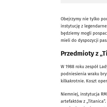
Obejrzymy nie tylko p
instytucję z legendarn
będziemy mogli pospace
mieli do dyspozycji pas
Przedmioty z „T
W 1988 roku zespół Lady
podniesienia wraku br
kilkakrotnie. Koszt op
Niemniej, instytucja RM
artefaktów z „Titanica”