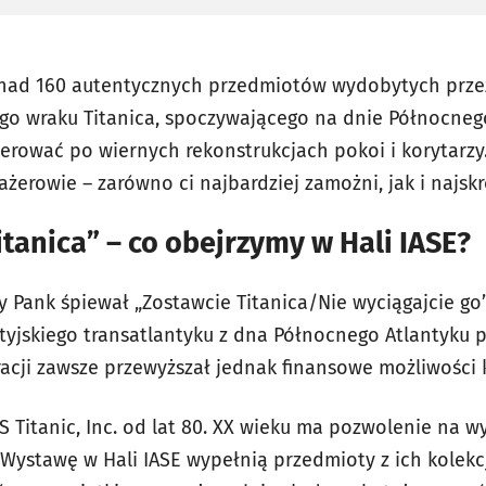
onad 160 autentycznych przedmiotów wydobytych prz
ego wraku Titanica, spoczywającego na dnie Północnego
rować po wiernych rekonstrukcjach pokoi i korytarzy. 
ażerowie – zarówno ci najbardziej zamożni, jak i najsk
itanica” – co obejrzymy w Hali IASE?
 Pank śpiewał „Zostawcie Titanica/Nie wyciągajcie go”
ytyjskiego transatlantyku z dna Północnego Atlantyk
eracji zawsze przewyższał jednak finansowe możliwości
S Titanic, Inc. od lat 80. XX wieku ma pozwolenie na 
. Wystawę w Hali IASE wypełnią przedmioty z ich kolekc