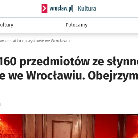
Serwis informacyjny wroclaw.pl podserwis: 
ultury
Polecamy
ów ze statku na wystawie we Wrocławiu
– 160 przedmiotów ze słyn
e we Wrocławiu. Obejrzymy
k
ię