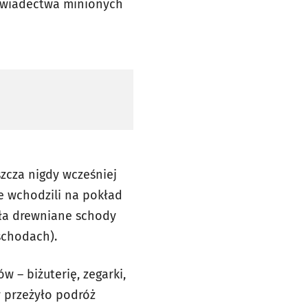
 świadectwa minionych
zcza nigdy wcześniej
e wchodzili na pokład
biła drewniane schody
 schodach).
 – biżuterię, zegarki,
w przeżyło podróż