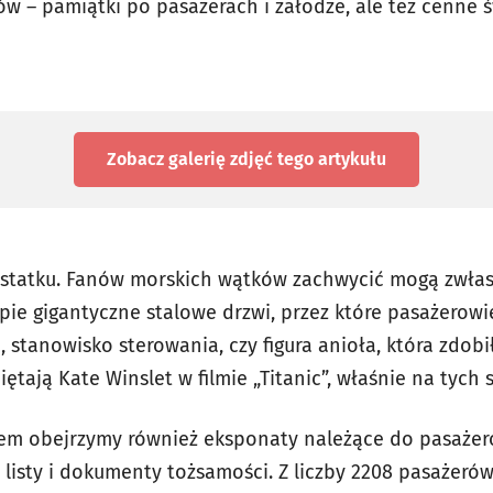
w – pamiątki po pasażerach i załodze, ale też cenne
Zobacz galerię zdjęć
tego artykułu
 statku. Fanów morskich wątków zachwycić mogą zwłas
ie gigantyczne stalowe drzwi, przez które pasażerowi
, stanowisko sterowania, czy figura anioła, która zdo
ętają Kate Winslet w filmie „Titanic”, właśnie na tych
iem obejrzymy również eksponaty należące do pasażerów
e, listy i dokumenty tożsamości. Z liczby 2208 pasażeró