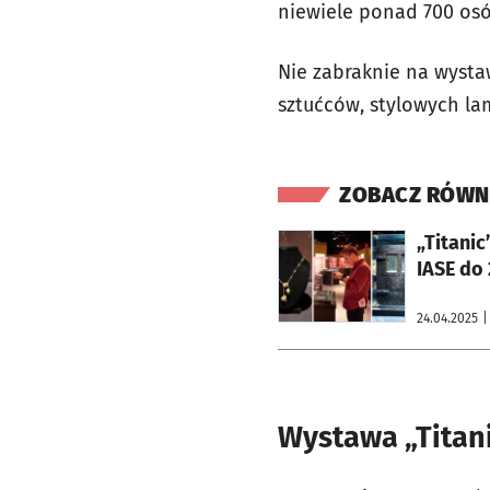
niewiele ponad 700 os
Nie zabraknie na wysta
sztućców, stylowych la
ZOBACZ RÓWN
otworzy się w nowej karcie
„Titanic
IASE do 
24.04.2025
|
Wystawa „Titan