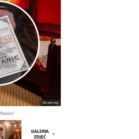
fot. mat. org.
Titanica”
GALERIA
ZDJĘĆ