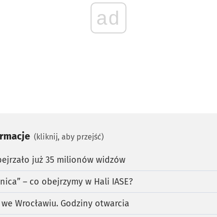
ad
ormacje
(kliknij, aby przejść)
ejrzało już 35 milionów widzów
anica” – co obejrzymy w Hali IASE?
 we Wrocławiu. Godziny otwarcia