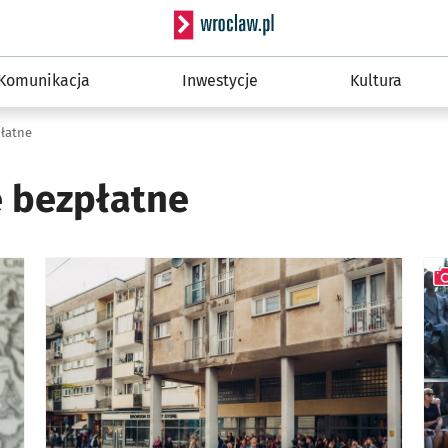
Serwis informacyjny wro
Komunikacja
Inwestycje
Kultura
łatne
 bezpłatne