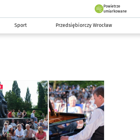
claw.pl
Powietrze
we Wrocławiu
umiarkowane
Sport
Przedsiębiorczy Wrocław