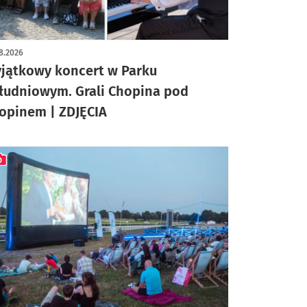
ykuł z galerią zdjęć
8.2026
jątkowy koncert w Parku
łudniowym. Grali Chopina pod
opinem | ZDJĘCIA