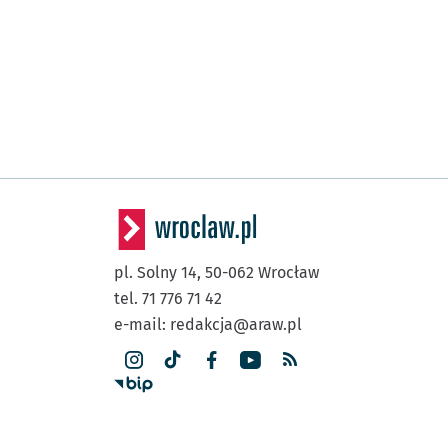
pl. Solny 14,
50-062
Wrocław
tel. 71 776 71 42
e-mail:
redakcja@araw.pl