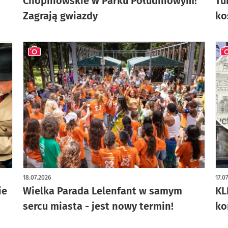
Chopinowskie w Parku Południowym!
Tu
Zagrają gwiazdy
ko
artykuł z galerią zdjęć
art
18.07.2026
17.0
ie
Wielka Parada Lelenfant w samym
KL
sercu miasta - jest nowy termin!
ko