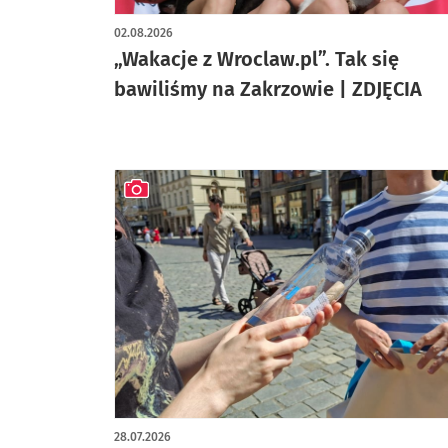
artykuł z galerią zdjęć
02.08.2026
„Wakacje z Wroclaw.pl”. Tak się
bawiliśmy na Zakrzowie | ZDJĘCIA
artykuł z galerią zdjęć
28.07.2026