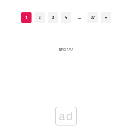
1
2
3
4
…
37
»
REKLAMA
ad