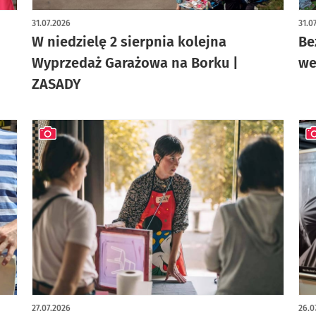
artykuł z galerią zdjęć
art
31.07.2026
31.0
W niedzielę 2 sierpnia kolejna
Be
Wyprzedaż Garażowa na Borku |
we
ZASADY
artykuł z galerią zdjęć
art
27.07.2026
26.0