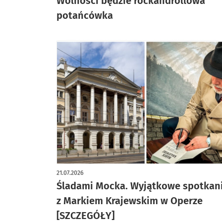
Wolności będzie rockandrollowa
potańcówka
21.07.2026
Śladami Mocka. Wyjątkowe spotkan
z Markiem Krajewskim w Operze
[SZCZEGÓŁY]