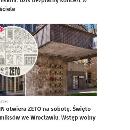
mskim. Dziś bezpłatny koncert w
ściele
ykuł z galerią zdjęć
7.2026
IN otwiera ZETO na sobotę. Święto
miksów we Wrocławiu. Wstęp wolny