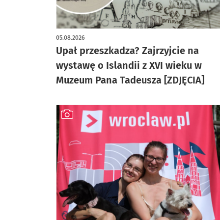
artykuł z galerią zdjęć
05.08.2026
Upał przeszkadza? Zajrzyjcie na
wystawę o Islandii z XVI wieku w
Muzeum Pana Tadeusza [ZDJĘCIA]