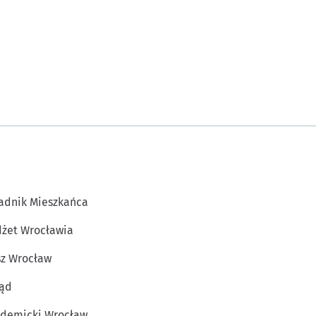
adnik Mieszkańca
żet Wrocławia
z Wrocław
ąd
demicki Wrocław