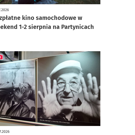
ykuł z galerią zdjęć
7.2026
zpłatne kino samochodowe w
ekend 1-2 sierpnia na Partynicach
ykuł z galerią zdjęć
7.2026