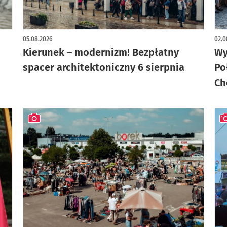
art
05.08.2026
02.0
Kierunek – modernizm! Bezpłatny
Wy
spacer architektoniczny 6 sierpnia
Po
Ch