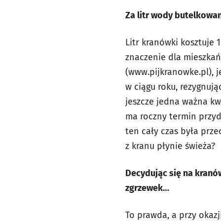
Za litr wody butelkowan
Litr kranówki kosztuje 
znaczenie dla mieszkań
(www.pijkranowke.pl), j
w ciągu roku, rezygnując
jeszcze jedna ważna kw
ma roczny termin przyd
ten cały czas była prze
z kranu płynie świeża?
Decydując się na kranó
zgrzewek…
To prawda, a przy okazj