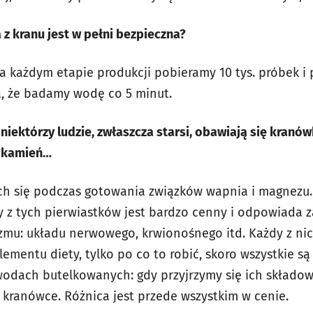
z kranu jest w pełni bezpieczna?
a każdym etapie produkcji pobieramy 10 tys. próbek 
za, że badamy wodę co 5 minut.
niektórzy ludzie, zwłaszcza starsi, obawiają się kranów
ą kamień…
ch się podczas gotowania związków wapnia i magnezu.
dy z tych pierwiastków jest bardzo cenny i odpowiada 
zmu: układu nerwowego, krwionośnego itd. Każdy z ni
ementu diety, tylko po co to robić, skoro wszystkie s
 wodach butelkowanych: gdy przyjrzymy się ich składo
 kranówce. Różnica jest przede wszystkim w cenie.