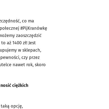
oszczędność, co ma
społecznej #PijKranówkę
e możemy zaoszczędzić
to aż 1400 zł! Jest
kupujemy w sklepach,
pewności, czy przez
utelce nawet rok, skoro
nosić ciężkich
 taką opcję,