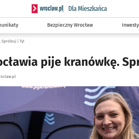
Serwis informacyjny wroclaw.pl podserwis: Dla
unikaty
Bezpieczny Wrocław
Inwesty
Spróbuj i Ty!
cławia pije kranówkę. Spró
oclaw.pl