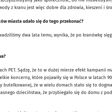
szczędzilibyśmy jako społeczność, bo nie musielibyśmy
 wody z kranu jest więc dobre dla zdrowia, kieszeni i śr
ńców miasta udało się do tego przekonać?
wadziliśmy dwa lata temu, wynika, że po kranówkę si
wa?
ch PET. Sądzę, że to w dużej mierze efekt kampanii 
kie koncerny, które pojawiły się w Polsce w latach 90
y butelkowanej, że w wielu domach stało się to dogm
łasnego dzieciństwa, że przybiegało się do domu z po