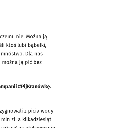
 czemu nie. Można ją
i ktoś lubi bąbelki,
 mnóstwo. Dla nas
i można ją pić bez
ampanii #PijKranówkę.
zygnowali z picia wody
mln zł, a kilkadziesiąt