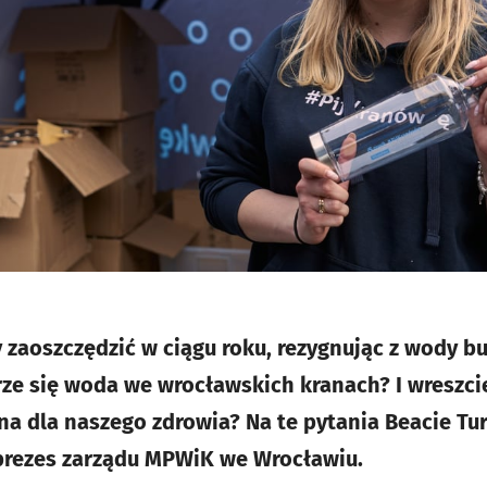
 zaoszczędzić w ciągu roku, rezygnując z wody b
erze się woda we wrocławskich kranach? I wreszci
zna dla naszego zdrowia? Na te pytania Beacie T
eprezes zarządu MPWiK we Wrocławiu.