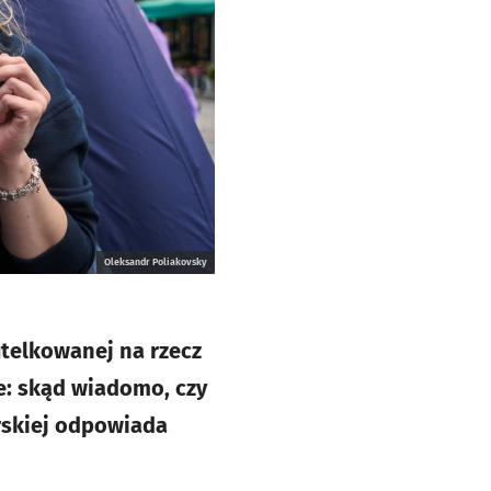
Oleksandr Poliakovsky
utelkowanej na rzecz
e: skąd wiadomo, czy
urskiej odpowiada