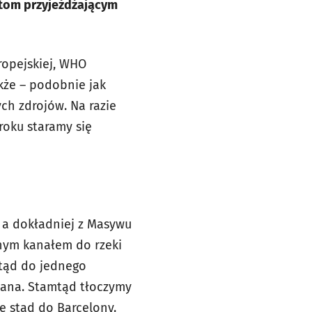
stom przyjeżdżającym
ropejskiej, WHO
akże – podobnie jak
ych zdrojów. Na razie
roku staramy się
, a dokładniej z Masywu
nym kanałem do rzeki
mtąd do jednego
iana. Stamtąd tłoczymy
le stąd do Barcelony.