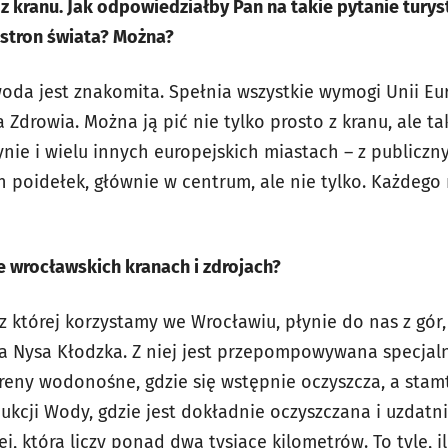
z kranu. Jak odpowiedziałby Pan na takie pytanie tury
 stron świata? Można?
woda jest znakomita. Spełnia wszystkie wymogi Unii Eu
a Zdrowia. Można ją pić nie tylko prosto z kranu, ale t
nie i wielu innych europejskich miastach – z publiczn
 poidełek, głównie w centrum, ale nie tylko. Każdego 
e wrocławskich kranach i zdrojach?
z której korzystamy we Wrocławiu, płynie do nas z gór
a Nysa Kłodzka. Z niej jest przepompowywana specjal
tereny wodonośne, gdzie się wstępnie oczyszcza, a sta
kcji Wody, gdzie jest dokładnie oczyszczana i uzdatn
j, która liczy ponad dwa tysiące kilometrów. To tyle, i