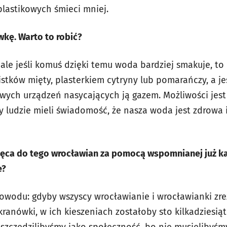
plastikowych śmieci mniej.
ówkę. Warto to robić?
 ale jeśli komuś dzięki temu woda bardziej smakuje, to
istków mięty, plasterkiem cytryny lub pomarańczy, a jeśl
ych urządzeń nasycających ją gazem. Możliwości jest
by ludzie mieli świadomość, że nasza woda jest zdrowa 
hęca do tego wrocławian za pomocą wspomnianej już k
e?
owodu: gdyby wszyscy wrocławianie i wrocławianki zre
ranówki, w ich kieszeniach zostałoby sto kilkadziesiąt 