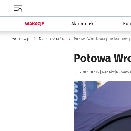
Menu główne portalu wroclaw.pl
WAKACJE
Aktualności
Kom
wroclaw.pl
Dla mieszkańca
Połowa Wrocławia pije kranówkę. 
Połowa Wro
Data publikacji:
Autor:
13.12.2023 10:36 |
Redakcja www.wr
Kliknij, aby powiększyć