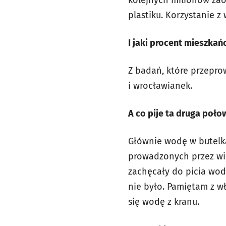
kolejnych milionów zao
plastiku. Korzystanie z
I jaki procent mieszka
Z badań, które przepro
i wrocławianek.
A co pije ta druga poło
Głównie wodę w butelka
prowadzonych przez wiel
zachęcały do picia wod
nie było. Pamiętam z w
się wodę z kranu.