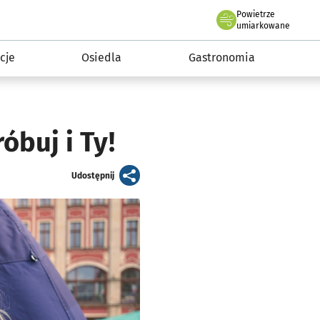
Powietrze
we Wrocławiu
 mieszkańca
umiarkowane
cje
Osiedla
Gastronomia
buj i Ty!
artykuł
Udostępnij