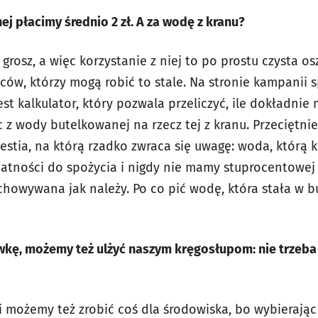
ej płacimy średnio 2 zł. A za wodę z kranu?
1 grosz, a więc korzystanie z niej to po prostu czysta 
ców, którzy mogą robić to stale. Na stronie kampanii 
est kalkulator, który pozwala przeliczyć, ile dokładni
 z wody butelkowanej na rzecz tej z kranu. Przeciętnie 
estia, na którą rzadko zwraca się uwagę: woda, którą 
atności do spożycia i nigdy nie mamy stuprocentowej 
chowywana jak należy. Po co pić wodę, która stała w b
wkę, możemy też ulżyć naszym kręgosłupom: nie trzeba 
i możemy też zrobić coś dla środowiska, bo wybierając