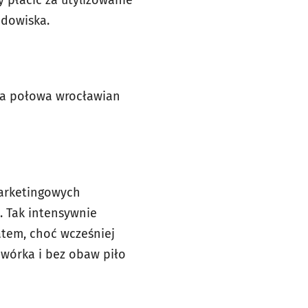
 płacić za utylizowanie
odowiska.
ęga połowa wrocławian
marketingowych
. Tak intensywnie
atem, choć wcześniej
dwórka i bez obaw piło