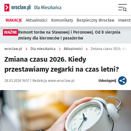
Serwis informacyjny wroclaw.pl podserwis: Dla mieszkańca
Menu
WAKACJE
Aktualności
Komunikaty
Bezpieczny Wrocław
Inwest
WAŻNE
Remont torów na Stawowej i Peronowej. Od 8 sierpnia
zmiany dla kierowców i pasażerów
wroclaw.pl
Dla mieszkańca
Aktualności
Zmiana czasu 2026. Kiedy
Zmiana czasu 2026. Kiedy
przestawiamy zegarki na czas letni?
Data publikacji:
Autor:
artykuł
28.03.2026 16:57 |
Redakcja www.wroclaw.pl
Udostępnij
Kliknij, aby powiększyć