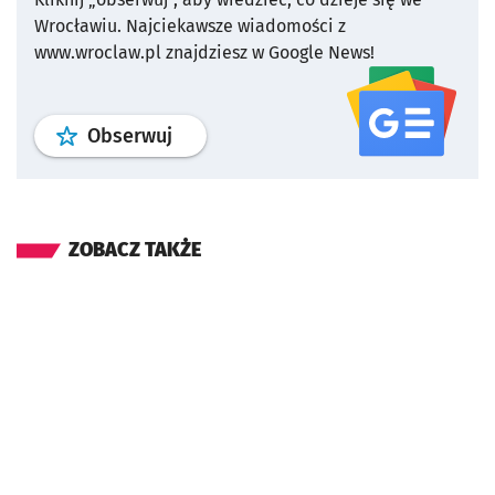
Wrocławiu.
Najciekawsze wiadomości z
www.wroclaw.pl znajdziesz w Google News!
profil
google news
serwisu wroclaw
Obserwuj
ZOBACZ TAKŻE