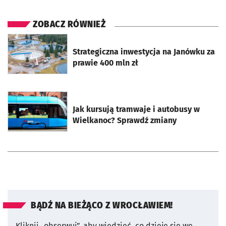
ZOBACZ RÓWNIEŻ
otworzy się w nowej karcie
Strategiczna inwestycja na Janówku za
prawie 400 mln zł
otworzy się w nowej karcie
Jak kursują tramwaje i autobusy w
Wielkanoc? Sprawdź zmiany
BĄDŹ NA BIEŻĄCO Z WROCŁAWIEM!
Kliknij „obserwuj”, aby wiedzieć, co dzieje się we