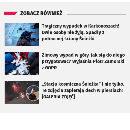
ZOBACZ RÓWNIEŻ
otworzy się w nowej karcie
Tragiczny wypadek w Karkonoszach!
Dwie osoby nie żyją. Spadły z
północnej ściany Śnieżki
otworzy się w nowej karcie
Zimowy wypad w góry. Jak się do niego
przygotować? Wyjaśnia Piotr Zamorski
z GOPR
otworzy się w nowej karcie
„Stacja kosmiczna Śnieżka” i nie tylko.
Te zdjęcia zapierają dech w piersiach!
[GALERIA ZDJĘĆ]