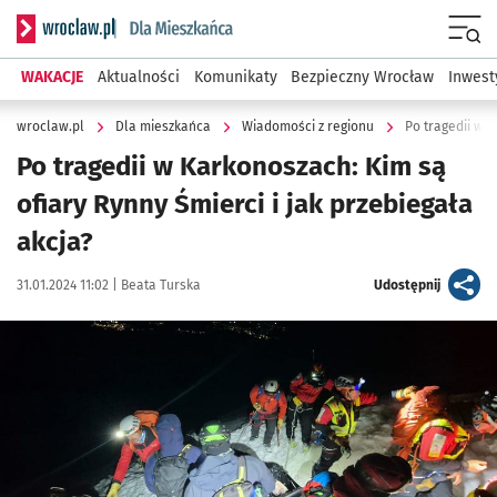
Serwis informacyjny wroclaw.pl podserwis: Dla mieszkańca
Menu
WAKACJE
Aktualności
Komunikaty
Bezpieczny Wrocław
Inwest
wroclaw.pl
Dla mieszkańca
Wiadomości z regionu
Po tragedii w K
Po tragedii w Karkonoszach: Kim są
ofiary Rynny Śmierci i jak przebiegała
akcja?
Data publikacji:
Autor:
artykuł
31.01.2024 11:02 |
Beata Turska
Udostępnij
Kliknij, aby zobaczyć galerię