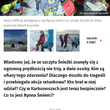
fot. Karkonoska Grupa GOPR
Akcja GOPR po ześlizgnięciu się Rynną Śmierci ze szczytu Śnieżki do Kotła
Łomniczki dwóch turystów.
GALERIA
8
ZDJĘĆ
Wiadomo już, że ze szczytu Śnieżki zsunęły się z
ogromną prędkością nie trzy, a dwie osoby. Kim są
ofiary tego zdarzenia? Dlaczego doszło do tragedii
i przebiegała akcja ratunkowa? Kto brał w niej
udział? Czy w Karkonoszach jest teraz bezpiecznie?
Co to jest Rynna Śmierci?