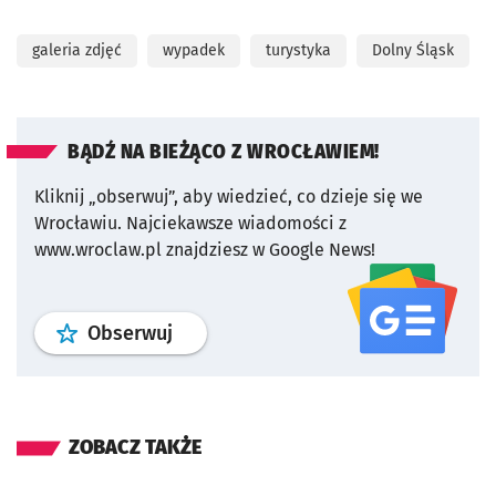
galeria zdjęć
wypadek
turystyka
Dolny Śląsk
BĄDŹ NA BIEŻĄCO Z WROCŁAWIEM!
Kliknij „obserwuj”, aby wiedzieć, co dzieje się we
Wrocławiu.
Najciekawsze wiadomości z
www.wroclaw.pl znajdziesz w Google News!
profil
google news
serwisu wroclaw
Obserwuj
ZOBACZ TAKŻE