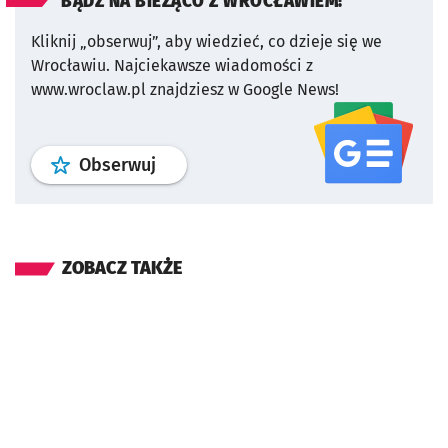
BĄDŹ NA BIEŻĄCO Z WROCŁAWIEM!
Kliknij „obserwuj”, aby wiedzieć, co dzieje się we
Wrocławiu.
Najciekawsze wiadomości z
www.wroclaw.pl znajdziesz w Google News!
profil
google news
serwisu wroclaw
Obserwuj
ZOBACZ TAKŻE