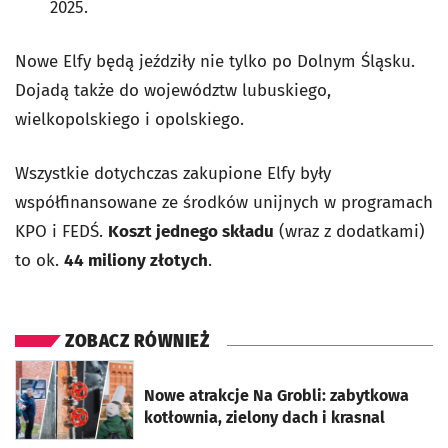
2025.
Nowe Elfy będą jeździły nie tylko po Dolnym Śląsku.
Dojadą także do województw lubuskiego,
wielkopolskiego i opolskiego.
Wszystkie dotychczas zakupione Elfy były
współfinansowane ze środków unijnych w programach
KPO i FEDŚ.
Koszt jednego składu
(wraz z dodatkami)
to ok.
44 miliony złotych
.
ZOBACZ RÓWNIEŻ
otworzy się w nowej karcie
Nowe atrakcje Na Grobli: zabytkowa
kotłownia, zielony dach i krasnal