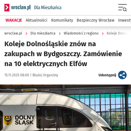
Serwis informacyjny wroclaw.pl podserwis: Dla mieszkańca
Menu
WAKACJE
Aktualności
Komunikaty
Bezpieczny Wrocław
Inwest
wroclaw.pl
Dla mieszkańca
Wiadomości z regionu
Koleje Dolnośl
Koleje Dolnośląskie znów na
zakupach w Bydgoszczy. Zamówienie
na 10 elektrycznych Elfów
Data publikacji:
Autor:
artykuł
15.11.2025 08:00 |
Błażej Organisty
Udostępnij
Kliknij, aby powiększyć