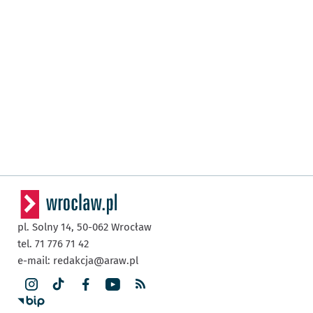
pl. Solny 14,
50-062
Wrocław
tel. 71 776 71 42
e-mail:
redakcja@araw.pl