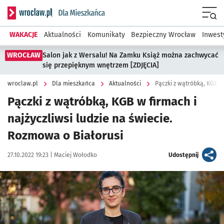
Serwis informacyjny wroclaw.pl podserwis: Dla mieszkańca
Menu
WAKACJE
Aktualności
Komunikaty
Bezpieczny Wrocław
Inwest
WROCŁAW
Salon jak z Wersalu! Na Zamku Książ można zachwycać
się przepięknym wnętrzem [ZDJĘCIA]
wroclaw.pl
Dla mieszkańca
Aktualności
Pączki z wątróbką, KGB w firmach i
najżyczliwsi ludzie na świecie.
Rozmowa o Białorusi
Data publikacji:
Autor:
artykuł
27.10.2022 19:23 |
Maciej Wołodko
Udostępnij
Kliknij, aby zobaczyć galerię