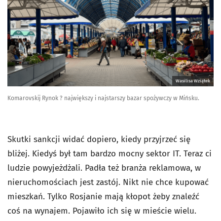
Wasilisa Wziątek
Komarovskij Rynok ? największy i najstarszy bazar spożywczy w Mińsku.
Skutki sankcji widać dopiero, kiedy przyjrzeć się
bliżej. Kiedyś był tam bardzo mocny sektor IT. Teraz ci
ludzie powyjeżdżali. Padła też branża reklamowa, w
nieruchomościach jest zastój. Nikt nie chce kupować
mieszkań. Tylko Rosjanie mają kłopot żeby znaleźć
coś na wynajem. Pojawiło ich się w mieście wielu.