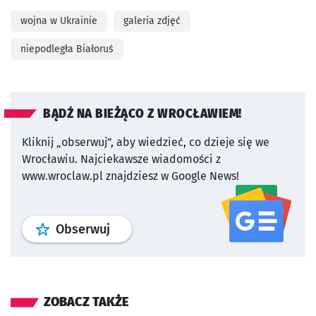
wojna w Ukrainie
galeria zdjęć
niepodległa Białoruś
BĄDŹ NA BIEŻĄCO Z WROCŁAWIEM!
Kliknij „obserwuj”, aby wiedzieć, co dzieje się we
Wrocławiu.
Najciekawsze wiadomości z
www.wroclaw.pl znajdziesz w Google News!
profil
google news
serwisu wroclaw
Obserwuj
ZOBACZ TAKŻE