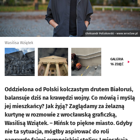
Oleksandr Poliakovski - www.wroclaw.pl
Wasilisa Wziątek
GALERIA
16
ZDJĘĆ
Oddzielona od Polski kolczastym drutem Białoruś,
balansuje dziś na krawędzi wojny. Co mówią i myślą
jej mieszkańcy? Jak żyją? Zaglądamy za żelazną
kurtynę w rozmowie z wrocławską graficzką,
Wasilisą Wziątek. – Mińsk to piękne miasto. Gdyby
nie ta sytuacja, mógłby aspirować do roli