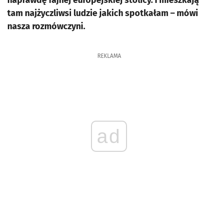
naprawdę fajnej europejskiej stolicy. I mieszkają
tam najżyczliwsi ludzie jakich spotkałam – mówi
nasza rozmówczyni.
REKLAMA
ad