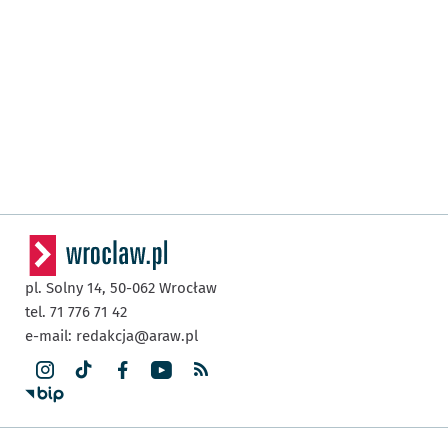
pl. Solny 14,
50-062
Wrocław
tel. 71 776 71 42
e-mail:
redakcja@araw.pl