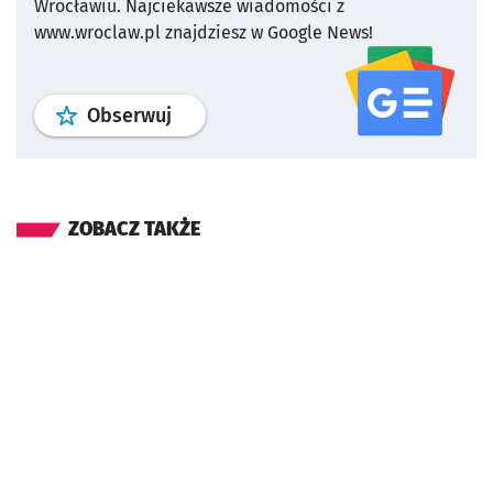
Wrocławiu.
Najciekawsze wiadomości z
www.wroclaw.pl znajdziesz w Google News!
profil
google news
serwisu wroclaw
Obserwuj
ZOBACZ TAKŻE