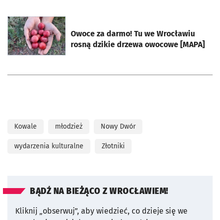
otworzy się w nowej karcie
Owoce za darmo! Tu we Wrocławiu
rosną dzikie drzewa owocowe [MAPA]
Kowale
młodzież
Nowy Dwór
wydarzenia kulturalne
Złotniki
BĄDŹ NA BIEŻĄCO Z WROCŁAWIEM!
Kliknij „obserwuj”, aby wiedzieć, co dzieje się we