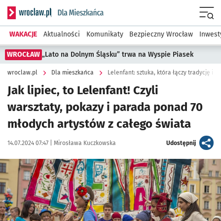
Serwis informacyjny wroclaw.pl podserwis: Dla mieszkańca
Menu
WAKACJE
Aktualności
Komunikaty
Bezpieczny Wrocław
Inwest
WROCŁAW
„Lato na Dolnym Śląsku” trwa na Wyspie Piasek
wroclaw.pl
Dla mieszkańca
Lelenfant: sztuka, która łączy tradycję i 
Jak lipiec, to Lelenfant! Czyli
warsztaty, pokazy i parada ponad 70
młodych artystów z całego świata
Data publikacji:
Autor:
artykuł
14.07.2024 07:47 |
Mirosława Kuczkowska
Udostępnij
Kliknij, aby powiększyć