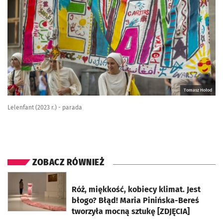
Tomasz Hołod
Lelenfant (2023 r.) - parada
ZOBACZ RÓWNIEŻ
otworzy się w nowej karcie
Róż, miękkość, kobiecy klimat. Jest
błogo? Błąd! Maria Pinińska-Bereś
tworzyła mocną sztukę [ZDJĘCIA]